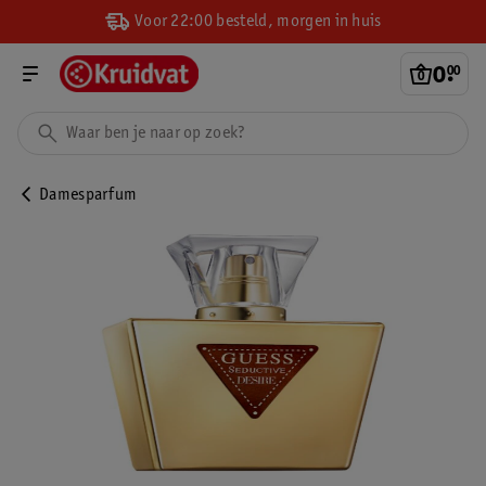
Voor 22:00 besteld, morgen in huis
0
.
00
Damesparfum