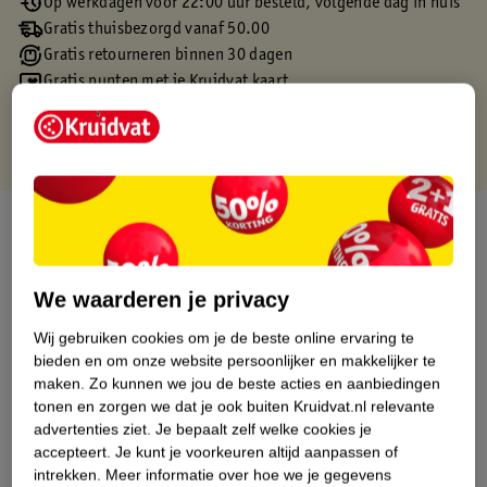
Op werkdagen voor 22:00 uur besteld, volgende dag in huis
Gratis thuisbezorgd vanaf 50.00
Gratis retourneren binnen 30 dagen
Gratis punten met je Kruidvat kaart
Over dit product
Productinformatie
We waarderen je privacy
Etiketinformatie
Wij gebruiken cookies om je de beste online ervaring te
bieden en om onze website persoonlijker en makkelijker te
maken.
Zo kunnen we jou de beste acties en aanbiedingen
Nature Impact Score
tonen en zorgen we dat je ook buiten Kruidvat.nl relevante
advertenties ziet.
Je bepaalt zelf welke cookies je
Dit product heeft (nog) geen Nature
accepteert.
Je kunt je voorkeuren altijd aanpassen of
Impact Score.
intrekken.
Meer informatie over hoe we je gegevens
Meer informatie