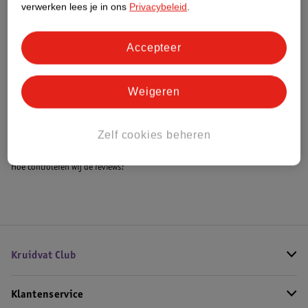
verwerken lees je in ons
Privacybeleid
.
Accepteer
Bestel & Bezorginformatie
Weigeren
Bekijk ook
Meer
Guess
Alle Damesparfum
Zelf cookies beheren
Hoe controleren wij de reviews?
Kruidvat Club
Klantenservice