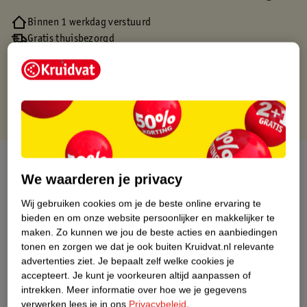
Binnen 1 werkdag verstuurd
Gratis thuisbezorgd
Gratis retourneren via verkooppartner.
Gratis punten met je Kruidvat kaart
Over dit product
We waarderen je privacy
Productinformatie
Wij gebruiken cookies om je de beste online ervaring te
bieden en om onze website persoonlijker en makkelijker te
maken.
Zo kunnen we jou de beste acties en aanbiedingen
Nature Impact Score
tonen en zorgen we dat je ook buiten Kruidvat.nl relevante
Dit product heeft (nog) geen Nature
advertenties ziet.
Je bepaalt zelf welke cookies je
Impact Score.
accepteert.
Je kunt je voorkeuren altijd aanpassen of
Meer informatie
intrekken.
Meer informatie over hoe we je gegevens
verwerken lees je in ons
Privacybeleid
.