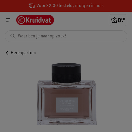
Voor 22:00 besteld, morgen in huis
0
.
00
Herenparfum