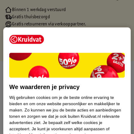
Binnen 1 werkdag verstuurd
Gratis thuisbezorgd
Gratis retourneren via verkooppartner.
Gratis punten met je Kruidvat kaart
Over dit product
Productinformatie
We waarderen je privacy
Wij gebruiken cookies om je de beste online ervaring te
Etiketinformatie
bieden en om onze website persoonlijker en makkelijker te
maken.
Zo kunnen we jou de beste acties en aanbiedingen
tonen en zorgen we dat je ook buiten Kruidvat.nl relevante
Nature Impact Score
advertenties ziet.
Je bepaalt zelf welke cookies je
accepteert.
Je kunt je voorkeuren altijd aanpassen of
Dit product heeft (nog) geen Nature