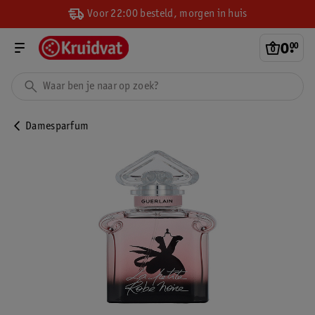
Voor 22:00 besteld, morgen in huis
0
.
00
Damesparfum