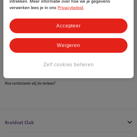
intrekken.
Meer informatie over hoe we je gegevens
Impact Score.
verwerken lees je in ons
Privacybeleid
.
Meer informatie
Accepteer
Bestel & Bezorginformatie
Weigeren
Bekijk ook
Zelf cookies beheren
Meer
Guerlain
Alle Damesparfum
Hoe controleren wij de reviews?
Kruidvat Club