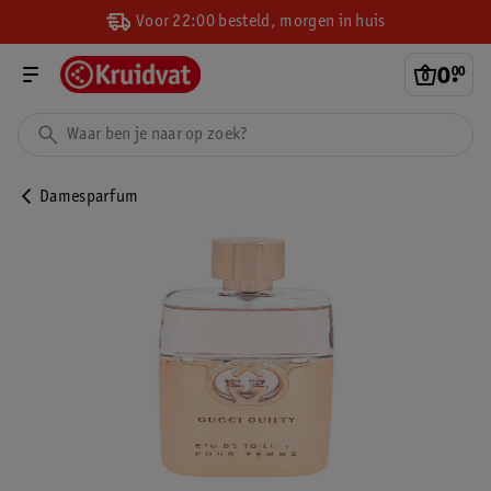
Voor 22:00 besteld, morgen in huis
0
.
00
Damesparfum