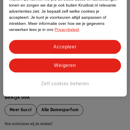
tonen en zorgen we dat je ook buiten Kruidvat.nl relevante
advertenties ziet.
Je bepaalt zelf welke cookies je
Etiketinformatie
accepteert.
Je kunt je voorkeuren altijd aanpassen of
intrekken.
Meer informatie over hoe we je gegevens
verwerken lees je in ons
Privacybeleid
.
Nature Impact Score
Dit product heeft (nog) geen Nature
Impact Score.
Accepteer
Meer informatie
Weigeren
Bestel & Bezorginformatie
Zelf cookies beheren
Bekijk ook
Meer
Gucci
Alle Damesparfum
Hoe controleren wij de reviews?