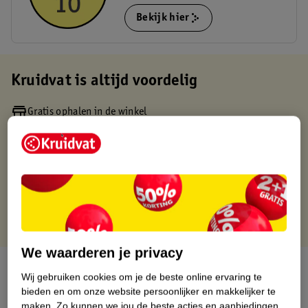
Bekijk hier
Kruidvat is altijd voordelig
Gratis ophalen in de winkel
Op werkdagen voor 22:00 uur besteld, volgende dag in huis
Gratis thuisbezorgd vanaf 50.00
Gratis retourneren binnen 30 dagen
Gratis punten met je Kruidvat kaart
We waarderen je privacy
Over dit product
Wij gebruiken cookies om je de beste online ervaring te
bieden en om onze website persoonlijker en makkelijker te
Productinformatie
maken.
Zo kunnen we jou de beste acties en aanbiedingen