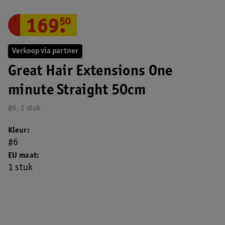
169
.
50
Verkoop via partner
Great Hair Extensions One
minute Straight 50cm
#6, 1 stuk
Kleur
#6
EU maat
1 stuk