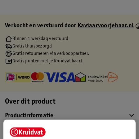
Verkocht en verstuurd door
Kaviaarvoorjehaar.nl
Binnen 1 werkdag verstuurd
Gratis thuisbezorgd
Gratis retourneren via verkooppartner.
Gratis punten met je Kruidvat kaart
Over dit product
Productinformatie
Etiketinformatie