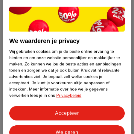
Nature Impact Score
Dit product heeft (nog) geen Nature
Impact Score.
Meer informatie
We waarderen je privacy
Wij gebruiken cookies om je de beste online ervaring te
bieden en om onze website persoonlijker en makkelijker te
Bestel & Bezorginformatie
maken.
Zo kunnen we jou de beste acties en aanbiedingen
tonen en zorgen we dat je ook buiten Kruidvat.nl relevante
advertenties ziet.
Je bepaalt zelf welke cookies je
Bekijk ook
accepteert.
Je kunt je voorkeuren altijd aanpassen of
intrekken.
Meer informatie over hoe we je gegevens
Meer
Great Hair Extensions
Alle Hair extensions
verwerken lees je in ons
Privacybeleid
.
Hoe controleren wij de reviews?
Accepteer
Weigeren