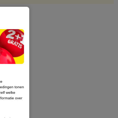
te
iedingen tonen
zelf welke
formatie over