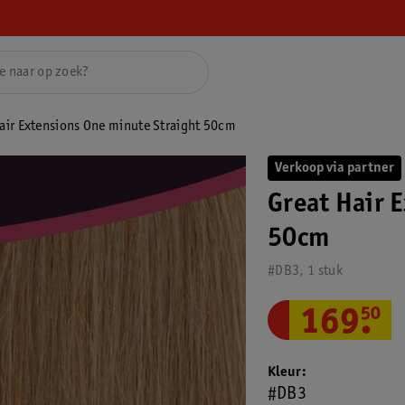
air Extensions One minute Straight 50cm
Verkoop via partner
Great Hair 
50cm
#DB3, 1 stuk
169
.
50
Kleur
#DB3