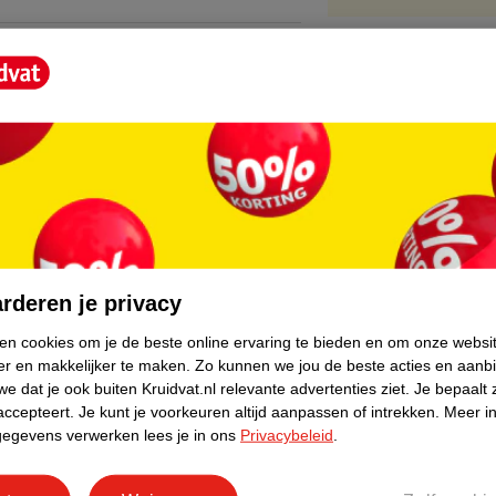
bevestig de haarlengte waar je extra volume
resultaat.
core.
r te laten lijken, is de Great Hair One
rderen je privacy
uurlijke uitstraling en de praktische lengte
voor dagelijks gaat of voor een speciale
ken cookies om je de beste online ervaring te bieden en om onze websi
er en makkelijker te maken.
Zo kunnen we jou de beste acties en aanb
e dat je ook buiten Kruidvat.nl relevante advertenties ziet.
Je bepaalt 
accepteert.
Je kunt je voorkeuren altijd aanpassen of intrekken.
Meer in
gegevens verwerken lees je in ons
Privacybeleid
.