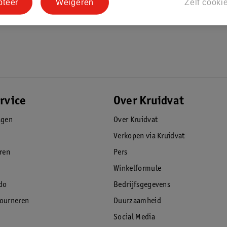
pteer
Weigeren
Zelf cooki
rvice
Over Kruidvat
agen
Over Kruidvat
Verkopen via Kruidvat
eren
Pers
Winkelformule
do
Bedrijfsgegevens
tourneren
Duurzaamheid
Social Media