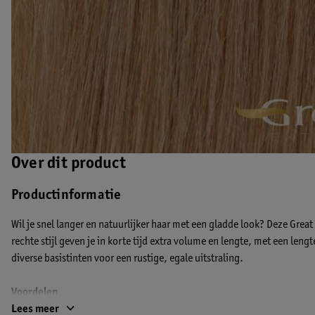
Over dit product
Productinformatie
Wil je snel langer en natuurlijker haar met een gladde look? Deze Great
rechte stijl geven je in korte tijd extra volume en lengte, met een leng
diverse basistinten voor een rustige, egale uitstraling.
Voordelen
Een natuurlijke, rechte haarlook dankzij de 50 cm lengte
Lees meer