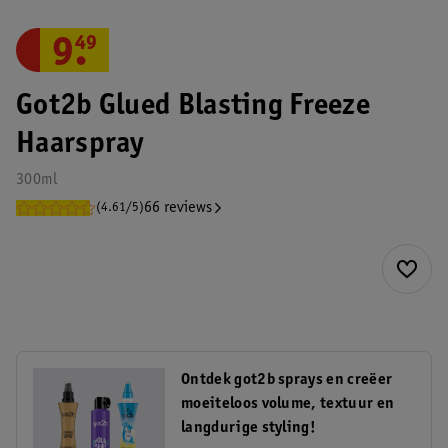
9
.
49
Got2b Glued Blasting Freeze
Haarspray
300ml
66 reviews
(4.61/5)
Ontdek got2b sprays en creëer
moeiteloos volume, textuur en
langdurige styling!