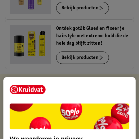
Bekijk producten
Ontdek got2b Glued en fixeer je
hairstyle met extreme hold die de
hele dag blijft zitten!
Bekijk producten
Kruidvat is altijd voordelig
Gratis ophalen in de winkel
Op werkdagen voor 22:00 uur besteld, volgende dag in huis
Gratis thuisbezorgd vanaf 50.00
Gratis retourneren binnen 30 dagen
Gratis punten met je Kruidvat kaart
We waarderen je privacy