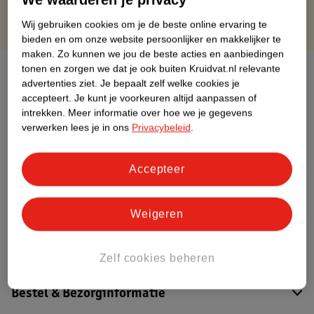
Wij gebruiken cookies om je de beste online ervaring te
bieden en om onze website persoonlijker en makkelijker te
maken.
Zo kunnen we jou de beste acties en aanbiedingen
tonen en zorgen we dat je ook buiten Kruidvat.nl relevante
Over dit product
advertenties ziet.
Je bepaalt zelf welke cookies je
accepteert.
Je kunt je voorkeuren altijd aanpassen of
Productinformatie
intrekken.
Meer informatie over hoe we je gegevens
verwerken lees je in ons
Privacybeleid
.
Etiketinformatie
Accepteer
Nature Impact Score
Dit product heeft (nog) geen Nature
Weigeren
Impact Score.
Meer informatie
Zelf cookies beheren
Bestel & Bezorginformatie