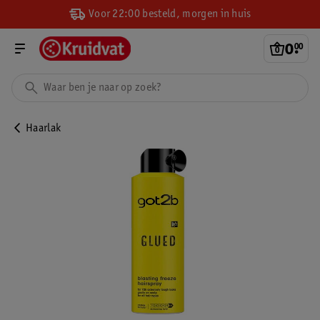
Voor 22:00 besteld, morgen in huis
0
.
00
Haarlak