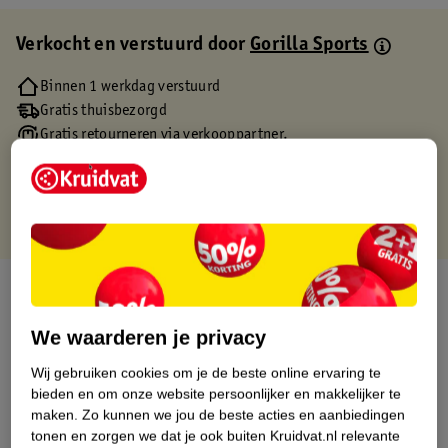
Verkocht en verstuurd door
Gorilla Sports
Binnen 1 werkdag verstuurd
Gratis thuisbezorgd
Gratis retourneren via verkooppartner.
Gratis punten met je Kruidvat kaart
Over dit product
Productinformatie
We waarderen je privacy
Wij gebruiken cookies om je de beste online ervaring te
Etiketinformatie
bieden en om onze website persoonlijker en makkelijker te
maken.
Zo kunnen we jou de beste acties en aanbiedingen
tonen en zorgen we dat je ook buiten Kruidvat.nl relevante