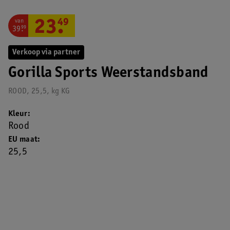
van
23
.
49
39
.
99
Verkoop via partner
Gorilla Sports Weerstandsband
ROOD, 25,5, kg KG
Kleur
Rood
EU maat
25,5