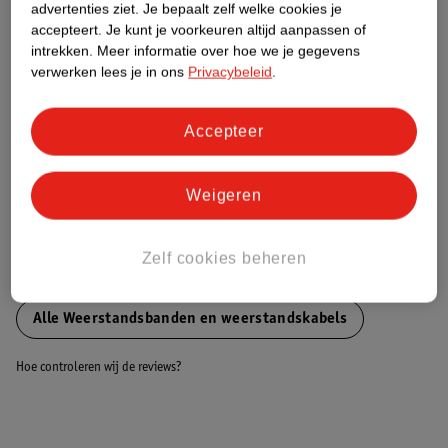
Nature Impact Score
advertenties ziet.
Je bepaalt zelf welke cookies je
accepteert.
Je kunt je voorkeuren altijd aanpassen of
Dit product heeft (nog) geen Nature
intrekken.
Meer informatie over hoe we je gegevens
Impact Score.
verwerken lees je in ons
Privacybeleid
.
Meer informatie
Accepteer
Bestel & Bezorginformatie
Weigeren
Bekijk ook
Zelf cookies beheren
Meer
Gorilla Sports
Alle Weerstandsbanden en weerstandskabels
Hoe controleren wij de reviews?