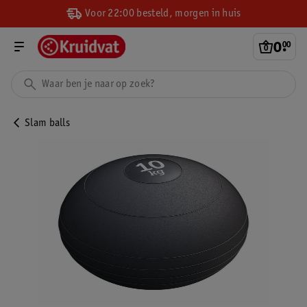
Voor 22:00 besteld, morgen in huis
0
.
00
Slam balls