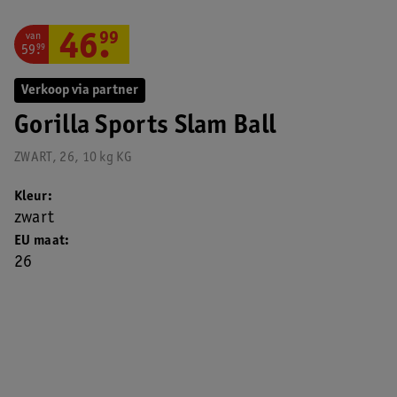
van
46
.
99
59
.
99
Verkoop via partner
Gorilla Sports Slam Ball
ZWART, 26, 10 kg KG
Kleur
zwart
EU maat
26