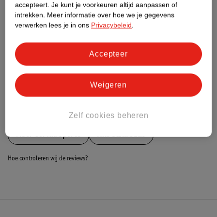
Nature Impact Score
accepteert.
Je kunt je voorkeuren altijd aanpassen of
intrekken.
Meer informatie over hoe we je gegevens
Dit product heeft (nog) geen Nature
verwerken lees je in ons
Privacybeleid
.
Impact Score.
Meer informatie
Accepteer
Bestel & Bezorginformatie
Weigeren
Bekijk ook
Zelf cookies beheren
Meer
Gorilla Sports
Alle Slam balls
Hoe controleren wij de reviews?