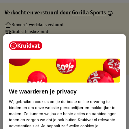
Verkocht en verstuurd door
Gorilla Sports
Binnen 1 werkdag verstuurd
Gratis thuisbezorgd
Gratis retourneren via verkooppartner.
Gratis punten met je Kruidvat kaart
Over dit product
We waarderen je privacy
Productinformatie
Wij gebruiken cookies om je de beste online ervaring te
bieden en om onze website persoonlijker en makkelijker te
Etiketinformatie
maken.
Zo kunnen we jou de beste acties en aanbiedingen
tonen en zorgen we dat je ook buiten Kruidvat.nl relevante
advertenties ziet.
Je bepaalt zelf welke cookies je