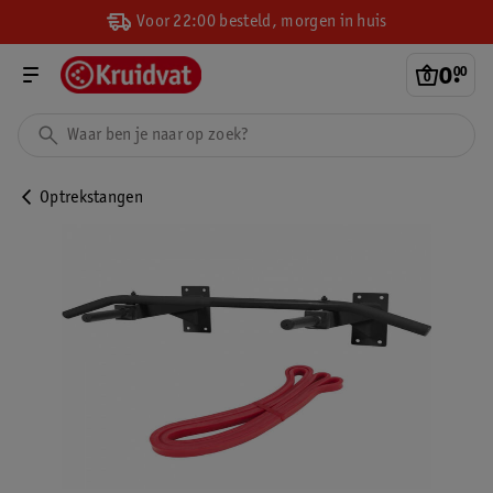
Voor 22:00 besteld, morgen in huis
0
.
00
Optrekstangen