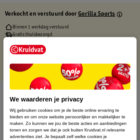
Verkocht en verstuurd door
Gorilla Sports
Binnen 1 werkdag verstuurd
Gratis thuisbezorgd
Gratis retourneren via verkooppartner.
Gratis punten met je Kruidvat kaart
Over dit product
We waarderen je privacy
Productinformatie
Wij gebruiken cookies om je de beste online ervaring te
bieden en om onze website persoonlijker en makkelijker te
Etiketinformatie
maken.
Zo kunnen we jou de beste acties en aanbiedingen
tonen en zorgen we dat je ook buiten Kruidvat.nl relevante
advertenties ziet.
Je bepaalt zelf welke cookies je