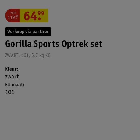
van
64
.
99
119
.
99
Verkoop via partner
Gorilla Sports Optrek set
ZWART, 101, 5.7 kg KG
Kleur
zwart
EU maat
101