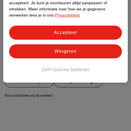
Nature Impact Score
accepteert.
Je kunt je voorkeuren altijd aanpassen of
intrekken.
Meer informatie over hoe we je gegevens
Dit product heeft (nog) geen Nature
verwerken lees je in ons
Privacybeleid
.
Impact Score.
Meer informatie
Accepteer
Bestel & Bezorginformatie
Weigeren
Bekijk ook
Zelf cookies beheren
Meer
Gorilla Sports
Alle Optrekstangen
Hoe controleren wij de reviews?