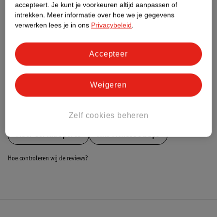
Nature Impact Score
accepteert.
Je kunt je voorkeuren altijd aanpassen of
intrekken.
Meer informatie over hoe we je gegevens
Dit product heeft (nog) geen Nature
verwerken lees je in ons
Privacybeleid
.
Impact Score.
Meer informatie
Accepteer
Bestel & Bezorginformatie
Weigeren
Bekijk ook
Zelf cookies beheren
Meer
Gorilla Sports
Alle Fitness straps
Hoe controleren wij de reviews?