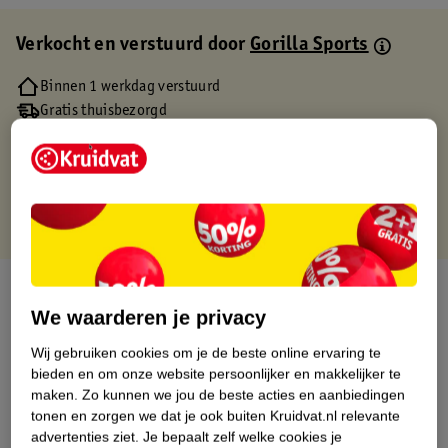
Verkocht en verstuurd door
Gorilla Sports
Binnen 1 werkdag verstuurd
Gratis thuisbezorgd
Gratis retourneren via verkooppartner.
Gratis punten met je Kruidvat kaart
Over dit product
We waarderen je privacy
Productinformatie
Wij gebruiken cookies om je de beste online ervaring te
bieden en om onze website persoonlijker en makkelijker te
Etiketinformatie
maken.
Zo kunnen we jou de beste acties en aanbiedingen
tonen en zorgen we dat je ook buiten Kruidvat.nl relevante
advertenties ziet.
Je bepaalt zelf welke cookies je