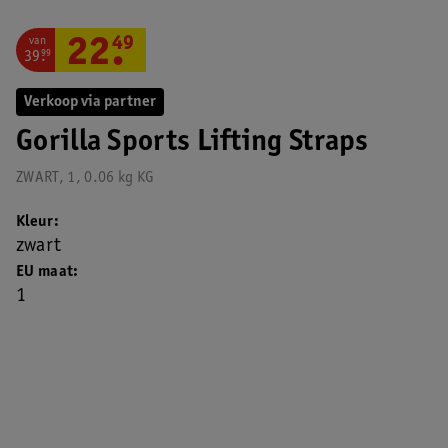
van
22
.
49
39
.
99
Verkoop via partner
Gorilla Sports Lifting Straps
ZWART, 1, 0.06 kg KG
Kleur
zwart
EU maat
1