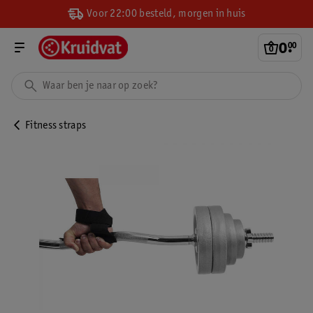
Voor 22:00 besteld, morgen in huis
0
.
00
Fitness straps