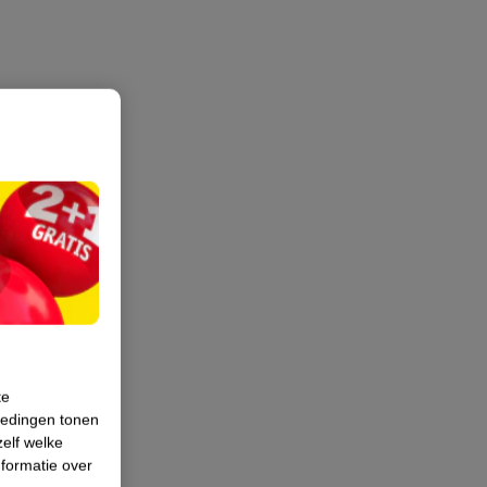
te
iedingen tonen
zelf welke
formatie over