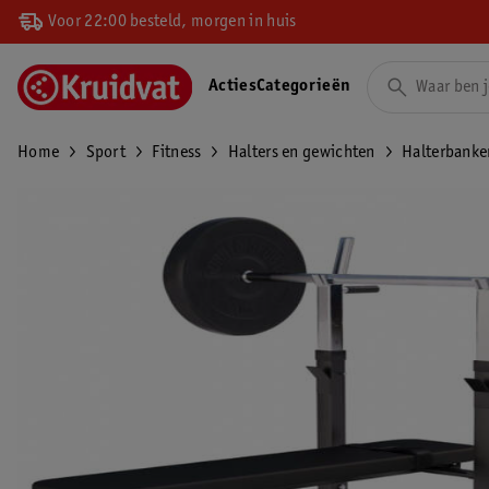
Voor 22:00 besteld, morgen in huis
Acties
Categorieën
Home
Sport
Fitness
Halters en gewichten
Halterbanke