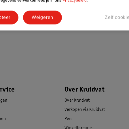
gegevens verwerken lees je in ons
Privacybeleid
.
pteer
Weigeren
Zelf cooki
rvice
Over Kruidvat
agen
Over Kruidvat
Verkopen via Kruidvat
eren
Pers
Winkelformule