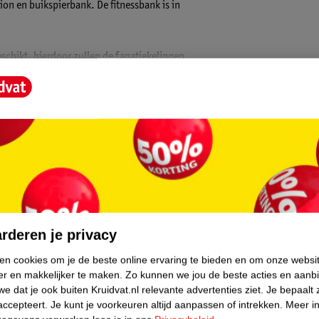
ion en buikspierbank. De fitnessbank is in
geschikt, hierdoor zullen de fanatiekelingen
e halterbank, inclusief 100 kg aan halters
core.
 cm)
rderen je privacy
ken cookies om je de beste online ervaring te bieden en om onze websi
er en makkelijker te maken.
Zo kunnen we jou de beste acties en aanb
e dat je ook buiten Kruidvat.nl relevante advertenties ziet.
Je bepaalt 
accepteert.
Je kunt je voorkeuren altijd aanpassen of intrekken.
Meer in