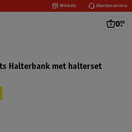
Winkels
Klantenservice
0
.
00
rts Halterbank met halterset