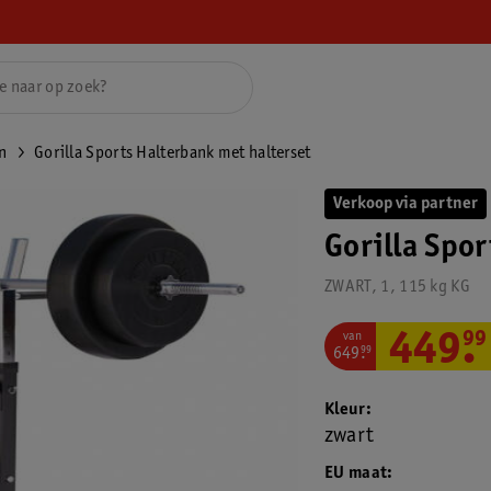
n
Gorilla Sports Halterbank met halterset
Verkoop via partner
Gorilla Spo
ZWART, 1, 115 kg KG
van
449
.
99
649
.
99
Kleur
zwart
EU maat