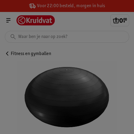
Voor 22:00 besteld, morgen in huis
0
.
00
Fitness en gymballen