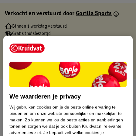
Verkocht en verstuurd door
Gorilla Sports
Binnen 1 werkdag verstuurd
Gratis thuisbezorgd
Gratis retourneren via verkooppartner.
Gratis punten met je Kruidvat kaart
Over dit product
We waarderen je privacy
Productinformatie
Wij gebruiken cookies om je de beste online ervaring te
bieden en om onze website persoonlijker en makkelijker te
Etiketinformatie
maken.
Zo kunnen we jou de beste acties en aanbiedingen
tonen en zorgen we dat je ook buiten Kruidvat.nl relevante
advertenties ziet.
Je bepaalt zelf welke cookies je