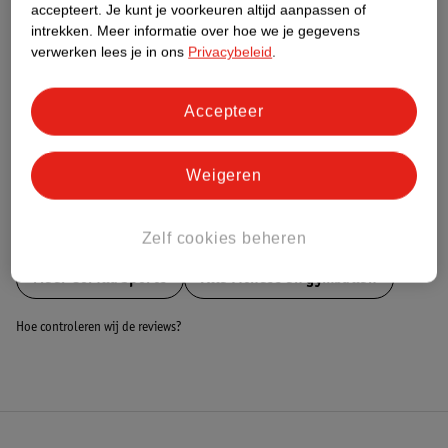
Nature Impact Score
accepteert.
Je kunt je voorkeuren altijd aanpassen of
intrekken.
Meer informatie over hoe we je gegevens
Dit product heeft (nog) geen Nature
verwerken lees je in ons
Privacybeleid
.
Impact Score.
Meer informatie
Accepteer
Bestel & Bezorginformatie
Weigeren
Bekijk ook
Zelf cookies beheren
Meer
Gorilla Sports
Alle Fitness en gymballen
Hoe controleren wij de reviews?