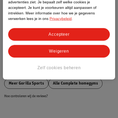
advertenties ziet.
Je bepaalt zelf welke cookies je
accepteert.
Je kunt je voorkeuren altijd aanpassen of
Nature Impact Score
intrekken.
Meer informatie over hoe we je gegevens
verwerken lees je in ons
Privacybeleid
.
Dit product heeft (nog) geen Nature
Impact Score.
Meer informatie
Accepteer
Weigeren
Bestel & Bezorginformatie
Zelf cookies beheren
Bekijk ook
Meer
Gorilla Sports
Alle Complete homegyms
Hoe controleren wij de reviews?