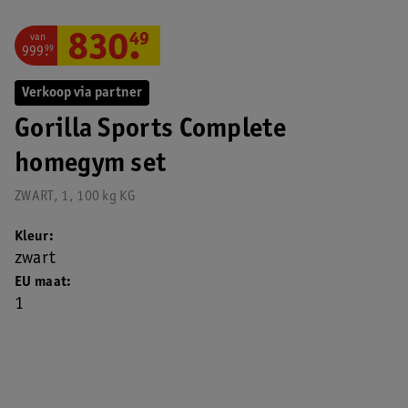
van
830
.
49
999
.
99
Verkoop via partner
Gorilla Sports Complete
homegym set
ZWART, 1, 100 kg KG
Kleur
zwart
EU maat
1