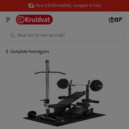
Voor 22:00 besteld, morgen in huis
0
.
00
Complete homegyms