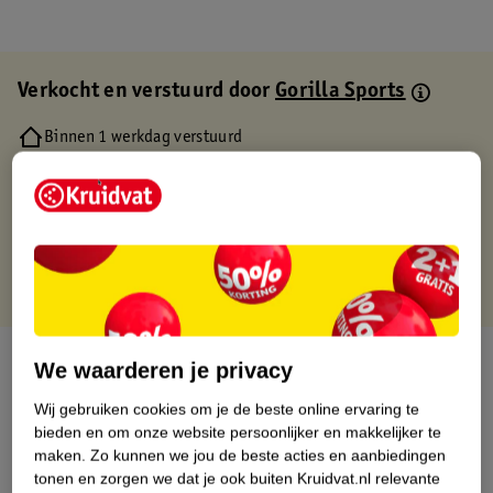
Verkocht en verstuurd door
Gorilla Sports
Binnen 1 werkdag verstuurd
Gratis thuisbezorgd
Gratis retourneren via verkooppartner.
Gratis punten met je Kruidvat kaart
Over dit product
We waarderen je privacy
Wij gebruiken cookies om je de beste online ervaring te
Productinformatie
bieden en om onze website persoonlijker en makkelijker te
maken.
Zo kunnen we jou de beste acties en aanbiedingen
Etiketinformatie
tonen en zorgen we dat je ook buiten Kruidvat.nl relevante