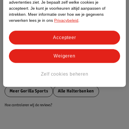
advertenties ziet.
Je bepaalt zelf welke cookies je
accepteert.
Je kunt je voorkeuren altijd aanpassen of
Nature Impact Score
intrekken.
Meer informatie over hoe we je gegevens
verwerken lees je in ons
Privacybeleid
.
Dit product heeft (nog) geen Nature
Impact Score.
Meer informatie
Accepteer
Weigeren
Bestel & Bezorginformatie
Zelf cookies beheren
Bekijk ook
Meer
Gorilla Sports
Alle Halterbanken
Hoe controleren wij de reviews?