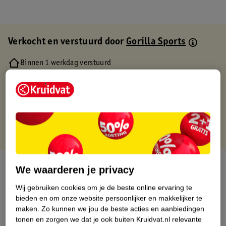
Verkocht en verstuurd door
Gorilla Sports
Binnen 1 werkdag verstuurd
Gratis thuisbezorgd
Gratis retourneren via verkooppartner.
Gratis punten met je Kruidvat kaart
Over dit product
We waarderen je privacy
Wij gebruiken cookies om je de beste online ervaring te
Productinformatie
bieden en om onze website persoonlijker en makkelijker te
maken.
Zo kunnen we jou de beste acties en aanbiedingen
Etiketinformatie
tonen en zorgen we dat je ook buiten Kruidvat.nl relevante