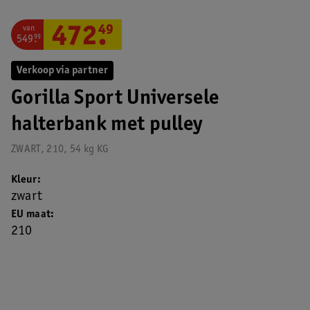
van
472
.
49
549
.
99
Verkoop via partner
Gorilla Sport Universele
halterbank met pulley
ZWART, 210, 54 kg KG
Kleur
zwart
EU maat
210