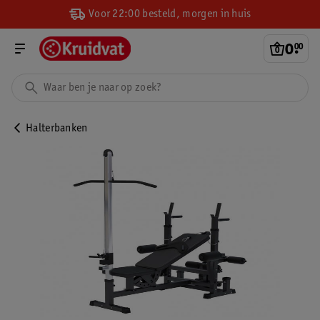
Voor 22:00 besteld, morgen in huis
0
.
00
Halterbanken