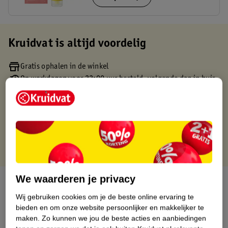
Kruidvat is altijd voordelig
Gratis ophalen in de winkel
Op werkdagen voor 22:00 uur besteld, volgende dag in huis
Gratis thuisbezorgd vanaf 50.00
Gratis retourneren binnen 30 dagen
Gratis punten met je Kruidvat kaart
We waarderen je privacy
Over dit product
Wij gebruiken cookies om je de beste online ervaring te
Productinformatie
bieden en om onze website persoonlijker en makkelijker te
maken.
Zo kunnen we jou de beste acties en aanbiedingen