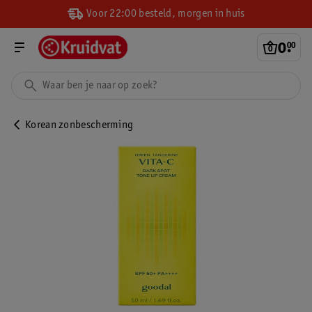
Voor 22:00 besteld, morgen in huis
0
.
00
Korean zonbescherming