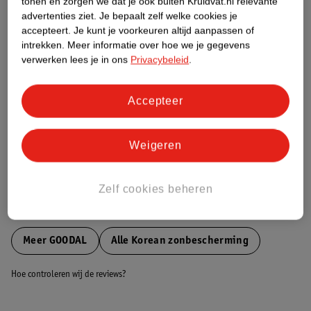
tonen en zorgen we dat je ook buiten Kruidvat.nl relevante
Etiketinformatie
advertenties ziet.
Je bepaalt zelf welke cookies je
accepteert.
Je kunt je voorkeuren altijd aanpassen of
intrekken.
Meer informatie over hoe we je gegevens
Nature Impact Score
verwerken lees je in ons
Privacybeleid
.
Dit product heeft (nog) geen Nature
Impact Score.
Accepteer
Meer informatie
Weigeren
Bestel & Bezorginformatie
Zelf cookies beheren
Bekijk ook
Meer
GOODAL
Alle Korean zonbescherming
Hoe controleren wij de reviews?