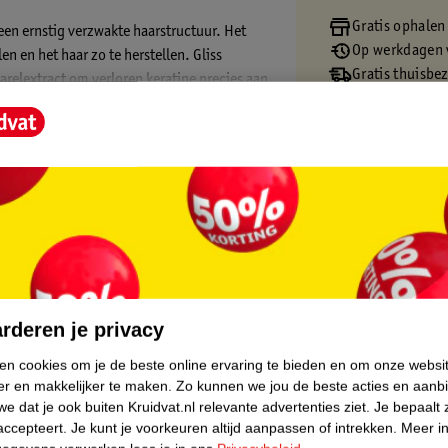
Gratis ophalen
 een ernstig verzwakte haarstructuur. Het
Op werkdagen v
en en het haar zo te herstellen. Gliss
Gratis thuisbe
arelextract om verloren keratine precies aan
Gratis retourn
Gratis punten 
ls en tot acht keer meer weerstand en glans
doorkambaarheid. Deze Gliss conditioner
en een gezond uitziende glans. Het heeft een
van natuurlijke oorsprong (inclusief water).
core.
rderen je privacy
ken cookies om je de beste online ervaring te bieden en om onze websi
f herstellen
er en makkelijker te maken.
Zo kunnen we jou de beste acties en aanb
ormules met hoogwaardige ingrediënten
e dat je ook buiten Kruidvat.nl relevante advertenties ziet.
Je bepaalt 
accepteert.
Je kunt je voorkeuren altijd aanpassen of intrekken.
Meer in