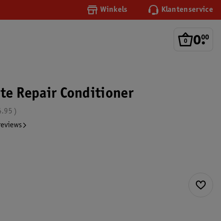
Winkels
Klantenservice
0
.
00
ate Repair Conditioner
4.95
reviews