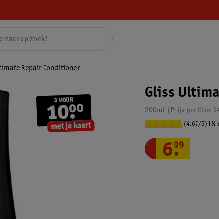
ltimate Repair Conditioner
Gliss Ultim
200ml
Prijs per
liter
3
18 
(4.67/5)
6
.
99