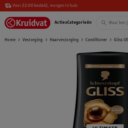
Voor 22:00 besteld, morgen in huis
Acties
Categorieën
Home
Verzorging
Haarverzorging
Conditioner
Gliss U