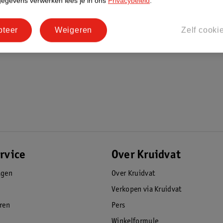
gegevens verwerken lees je in ons
Privacybeleid
.
 even intrekken en was daarna grondig uit.
pteer
Weigeren
Zelf cooki
zorging nodig om dit te herstellen. De
behulp van keratine en zorgt hiermee voor
rvice
Over Kruidvat
agen
Over Kruidvat
Verkopen via Kruidvat
eren
Pers
Winkelformule