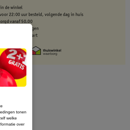
 in de winkel
oor 22:00 uur besteld, volgende dag in huis
zorgd vanaf 50.00
eren binnen 30 dagen
met je Kruidvat kaart
te
iedingen tonen
zelf welke
formatie over