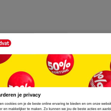
beste parfumhuizen om nieuwe producten te
uct om je huis te verfrissen of om sfeer te
core.
rderen je privacy
ken cookies om je de beste online ervaring te bieden en om onze websi
er en makkelijker te maken.
Zo kunnen we jou de beste acties en aanb