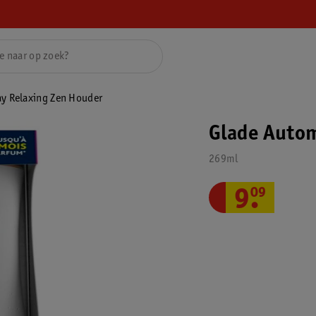
ay Relaxing Zen Houder
Glade Autom
269ml
9
.
09