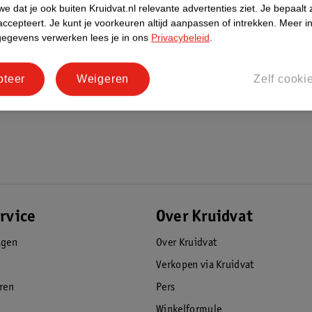
e dat je ook buiten Kruidvat.nl relevante advertenties ziet.
Je bepaalt 
accepteert.
Je kunt je voorkeuren altijd aanpassen of intrekken.
Meer in
gegevens verwerken lees je in ons
Privacybeleid
.
pteer
Weigeren
Zelf cooki
rvice
Over Kruidvat
agen
Over Kruidvat
Verkopen via Kruidvat
eren
Pers
Winkelformule