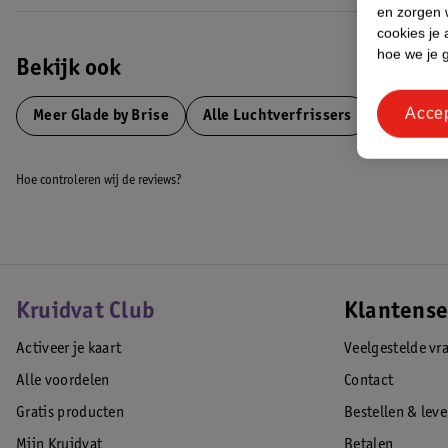
en zorgen w
cookies je 
hoe we je 
Bekijk ook
Acce
Meer
Glade by Brise
Alle Luchtverfrissers
Hoe controleren wij de reviews?
Kruidvat Club
Klantense
Activeer je kaart
Veelgestelde vr
Alle voordelen
Contact
Gratis producten
Bestellen & lev
Mijn Kruidvat
Betalen