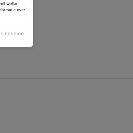
zelf welke
formatie over
es beheren