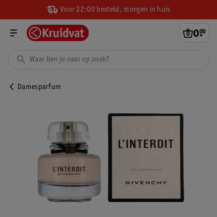
Voor 22:00 besteld, morgen in huis
0
.
00
Damesparfum