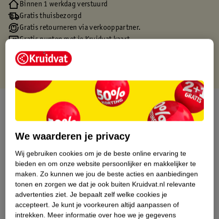
Binnen 1 werkdag verstuurd
Gratis thuisbezorgd
Gratis retourneren via verkooppartner.
Gratis punten met je Kruidvat kaart
Over dit product
Productinformatie
We waarderen je privacy
Wij gebruiken cookies om je de beste online ervaring te
Etiketinformatie
bieden en om onze website persoonlijker en makkelijker te
maken.
Zo kunnen we jou de beste acties en aanbiedingen
Nature Impact Score
tonen en zorgen we dat je ook buiten Kruidvat.nl relevante
advertenties ziet.
Je bepaalt zelf welke cookies je
Dit product heeft (nog) geen Nature
accepteert.
Je kunt je voorkeuren altijd aanpassen of
Impact Score.
intrekken.
Meer informatie over hoe we je gegevens