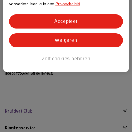
Meer informatie
verwerken lees je in ons
Privacybeleid
.
Accepteer
Bestel & Bezorginformatie
Weigeren
Bekijk ook
Zelf cookies beheren
Meer
Givenchy
Alle Damesparfum
Hoe controleren wij de reviews?
Kruidvat Club
Klantenservice