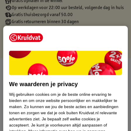
Gratis ophalen in de winkel
Op werkdagen voor 22:00 uur besteld, volgende dag in huis
Gratis thuisbezorgd vanaf 50.00
Gratis retourneren binnen 30 dagen
Gratis punten met je Kruidvat kaart
Over dit product
Productinformatie
We waarderen je privacy
Wij gebruiken cookies om je de beste online ervaring te
Etiketinformatie
bieden en om onze website persoonlijker en makkelijker te
maken.
Zo kunnen we jou de beste acties en aanbiedingen
tonen en zorgen we dat je ook buiten Kruidvat.nl relevante
Nature Impact Score
advertenties ziet.
Je bepaalt zelf welke cookies je
Dit product heeft (nog) geen Nature
accepteert.
Je kunt je voorkeuren altijd aanpassen of
Impact Score.