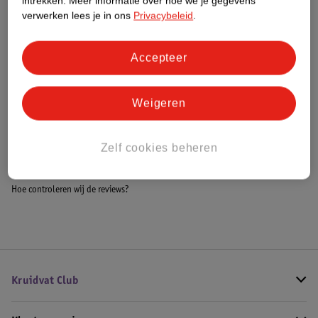
intrekken.
Meer informatie over hoe we je gegevens
Meer informatie
verwerken lees je in ons
Privacybeleid
.
Accepteer
Bestel & Bezorginformatie
Weigeren
Bekijk ook
Zelf cookies beheren
Meer
Gillette
Alle Scheermesjes
Hoe controleren wij de reviews?
Kruidvat Club