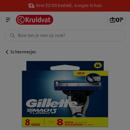
Voor 22:00 besteld, morgen in huis
0
.
00
Scheermesjes