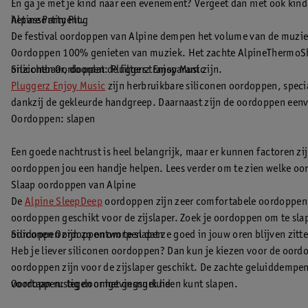
En ga je met je kind naar een evenement? Vergeet dan niet ook ki
het assortiment.
Alpine Party Plug
De festival oordoppen van Alpine dempen het volume van de muziek t
Oordoppen 100% genieten van muziek. Het zachte AlpineThermoSh
onzichtbaar, doordat de filters transparant zijn.
Siliconen Oordoppen: Pluggerz Enjoy Music
Pluggerz Enjoy Music
zijn herbruikbare siliconen oordoppen, speci
dankzij de gekleurde handgreep. Daarnaast zijn de oordoppen eenv
Oordoppen: slapen
Een goede nachtrust is heel belangrijk, maar er kunnen factoren zij
oordoppen jou een handje helpen. Lees verder om te zien welke oo
Slaap oordoppen van Alpine
De
Alpine SleepDeep
oordoppen zijn zeer comfortabele oordoppen v
oordoppen geschikt voor de zijslaper. Zoek je oordoppen om te sl
oordoppen zijn zo ontworpen dat ze goed in jouw oren blijven zitt
Siliconen Oordoppen om te slapen
Heb je liever siliconen oordoppen? Dan kun je kiezen voor de oord
oordoppen zijn voor de zijslaper geschikt. De zachte geluiddempe
voortaan rustig door het gesnurk heen kunt slapen.
Oordoppen: tegen omgevingsgeluid