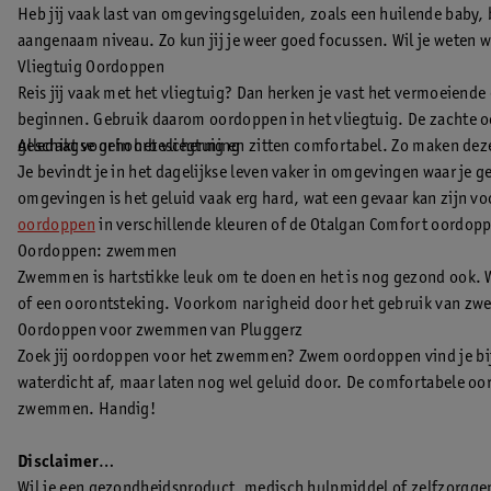
Heb jij vaak last van omgevingsgeluiden, zoals een huilende baby
aangenaam niveau. Zo kun jij je weer goed focussen. Wil je weten 
Vliegtuig Oordoppen
Reis jij vaak met het vliegtuig? Dan herken je vast het vermoeiend
beginnen. Gebruik daarom oordoppen in het vliegtuig. De zachte oo
geschikt voor in het vliegtuig en zitten comfortabel. Zo maken d
Alledaagse gehoorbescherming
Je bevindt je in het dagelijkse leven vaker in omgevingen waar je 
omgevingen is het geluid vaak erg hard, wat een gevaar kan zijn v
oordoppen
in verschillende kleuren of de Otalgan Comfort oordop
Oordoppen: zwemmen
Zwemmen is hartstikke leuk om te doen en het is nog gezond ook. Wat
of een oorontsteking. Voorkom narigheid door het gebruik van zwe
Oordoppen voor zwemmen van Pluggerz
Zoek jij oordoppen voor het zwemmen? Zwem oordoppen vind je b
waterdicht af, maar laten nog wel geluid door. De comfortabele oo
zwemmen. Handig!
Disclaimer
Wil je een gezondheidsproduct, medisch hulpmiddel of zelfzorggen