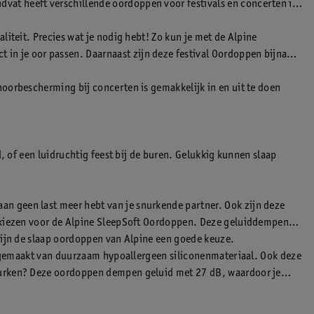
vat heeft verschillende oordoppen voor festivals en concerten in
iteit. Precies wat je nodig hebt! Zo kun je met de Alpine
 in je oor passen. Daarnaast zijn deze festival Oordoppen bijna
oorbescherming bij concerten is gemakkelijk in en uit te doen
, of een luidruchtig feest bij de buren. Gelukkig kunnen slaap
n geen last meer hebt van je snurkende partner. Ook zijn deze
je kiezen voor de Alpine SleepSoft Oordoppen. Deze geluiddempende
zijn de slaap oordoppen van Alpine een goede keuze.
gemaakt van duurzaam hypoallergeen siliconenmateriaal. Ook deze
snurken? Deze oordoppen dempen geluid met 27 dB, waardoor je