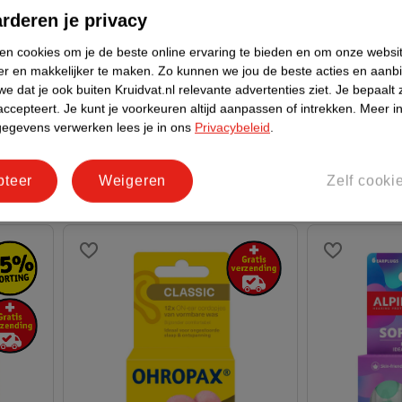
rderen je privacy
van
van
14
.
99
10
ken cookies om je de beste online ervaring te bieden en om onze websi
19
.
99
13
.
95
er en makkelijker te maken.
Zo kunnen we jou de beste acties en aanb
e dat je ook buiten Kruidvat.nl relevante advertenties ziet.
Je bepaalt 
Alpine SleepDeep Multisize
Alpine Plugg
accepteert.
Je kunt je voorkeuren altijd aanpassen of intrekken.
Meer in
Oordoppen
gegevens verwerken lees je in ons
Privacybeleid
.
3 paar
pteer
Weigeren
Zelf cooki