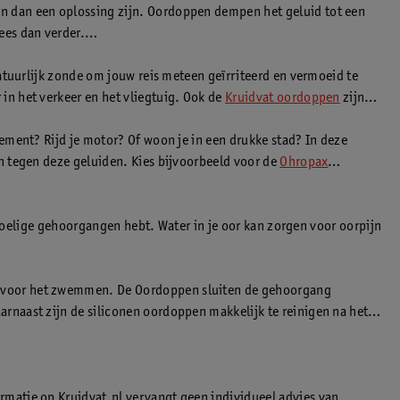
n dan een oplossing zijn. Oordoppen dempen het geluid tot een
ees dan verder.
atuurlijk zonde om jouw reis meteen geïrriteerd en vermoeid te
in het verkeer en het vliegtuig. Ook de
Kruidvat oordoppen
zijn
ement? Rijd je motor? Of woon je in een drukke stad? In deze
n tegen deze geluiden. Kies bijvoorbeeld voor de
Ohropax
evoelige gehoorgangen hebt. Water in je oor kan zorgen voor oorpijn
n voor het zwemmen. De Oordoppen sluiten de gehoorgang
rnaast zijn de siliconen oordoppen makkelijk te reinigen na het
matie op Kruidvat.nl vervangt geen individueel advies van