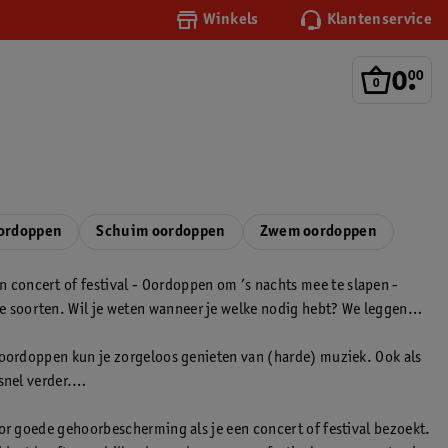
Winkels
Klantenservice
0
.
00
oordoppen
Schuim oordoppen
Zwem oordoppen
 concert of festival - Oordoppen om ’s nachts mee te slapen -
e soorten. Wil je weten wanneer je welke nodig hebt? We leggen
t oordoppen kun je zorgeloos genieten van (harde) muziek. Ook als
snel verder.
oor goede gehoorbescherming als je een concert of festival bezoekt.