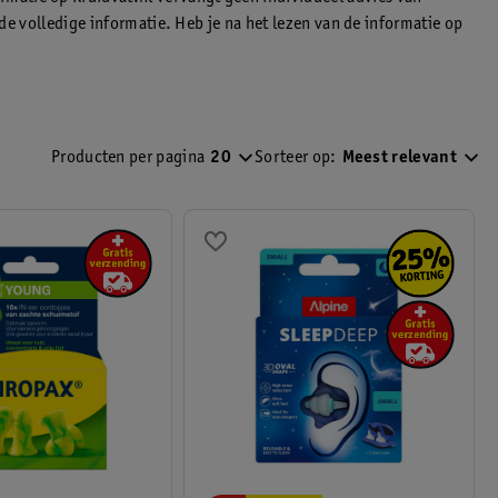
 de volledige informatie. Heb je na het lezen van de informatie op
kaal tarief).
Producten per pagina
20
Sorteer op:
Meest relevant