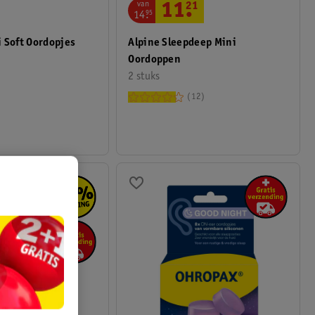
van
11
.
21
14
.
95
Alpine Sleepdeep Mini
 Soft Oordopjes
Oordoppen
2 stuks
12