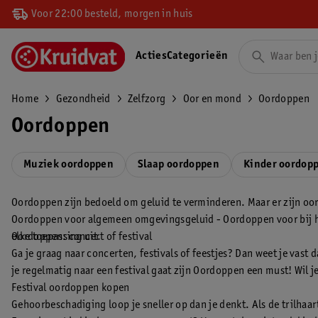
Voor 22:00 besteld, morgen in huis
Acties
Categorieën
Home
Gezondheid
Zelfzorg
Oor en mond
Oordoppen
Oordoppen
Muziek oordoppen
Slaap oordoppen
Kinder oordop
Oordoppen zijn bedoeld om geluid te verminderen. Maar er zijn oor
Oordoppen voor algemeen omgevingsgeluid - Oordoppen voor bij het
elke toepassing uit.
Oordoppen: concert of festival
Ga je graag naar concerten, festivals of feestjes? Dan weet je vas
je regelmatig naar een festival gaat zijn Oordoppen een must! Wil j
Festival oordoppen kopen
Gehoorbeschadiging loop je sneller op dan je denkt. Als de trilhaa