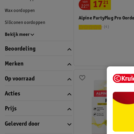
van
17
.
21
22
.
95
Wax oordoppen
Alpine PartyPlug Pro Oord
Siliconen oordoppen
4
Bekijk meer
Beoordeling
Merken
Op voorraad
Acties
Prijs
Geleverd door