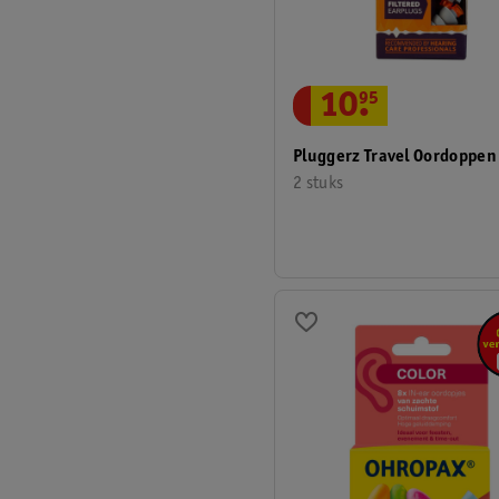
10
.
95
Pluggerz Travel Oordoppen
2 stuks