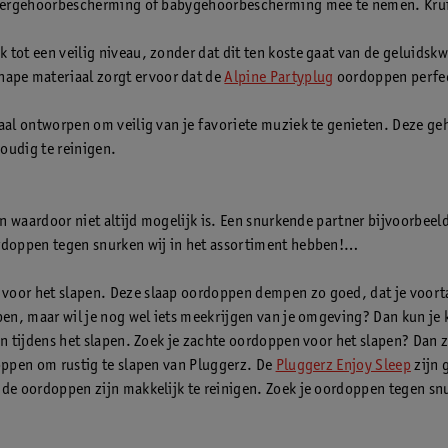
ndergehoorbescherming of babygehoorbescherming mee te nemen. Kruid
ot een veilig niveau, zonder dat dit ten koste gaat van de geluidskwal
ape materiaal zorgt ervoor dat de
Alpine Partyplug
oordoppen perfect
aal ontworpen om veilig van je favoriete muziek te genieten. Deze geh
oudig te reinigen.
n waardoor niet altijd mogelijk is. Een snurkende partner bijvoorbeeld
rdoppen tegen snurken wij in het assortiment hebben!
oor het slapen. Deze slaap oordoppen dempen zo goed, dat je voortaa
apen, maar wil je nog wel iets meekrijgen van je omgeving? Dan kun 
en tijdens het slapen. Zoek je zachte oordoppen voor het slapen? Dan 
oppen om rustig te slapen van Pluggerz. De
Pluggerz Enjoy Sleep
zijn 
nde oordoppen zijn makkelijk te reinigen. Zoek je oordoppen tegen 