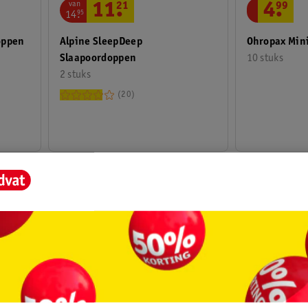
van
11
.
21
4
.
99
14
.
95
Alpine SleepDeep
oppen
Ohropax Mini
Slaapoordoppen
10 stuks
2 stuks
20