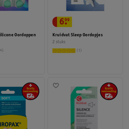
6
.
99
Silicone Oordoppen
Kruidvat Sleep Oordopjes
2 stuks
4
1