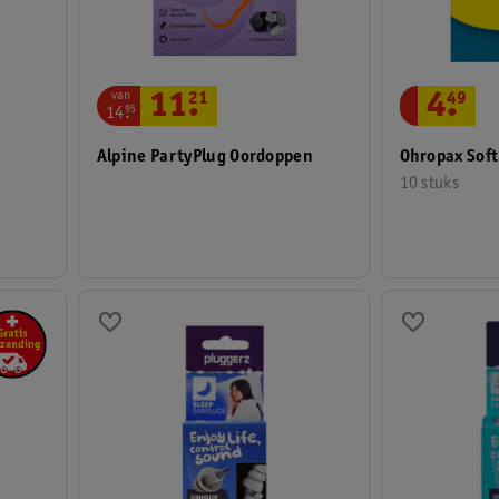
van
4
.
49
11
.
21
14
.
95
Ohropax Soft
Alpine PartyPlug Oordoppen
10 stuks