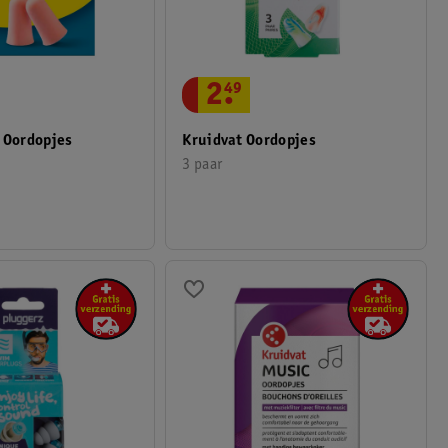
2
.
49
 Oordopjes
Kruidvat Oordopjes
3 paar