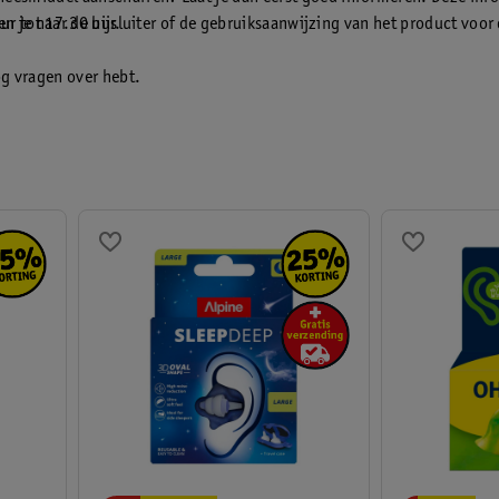
zen je naar de bijsluiter of de gebruiksaanwijzing van het product voor
ur tot 17.30 uur.
og vragen over hebt.
erde (assistent-)drogisten op telefoonnummer 0318 798 000 (tegen lo
 tot 17.30 uur. Weekenden en feestdagen gesloten.