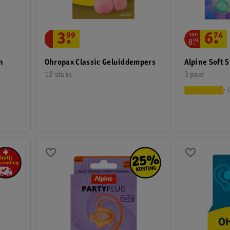
van
6
.
74
3
.
99
8
.
99
n
Alpine Soft 
Ohropax Classic Geluiddempers
3 paar
12 stuks