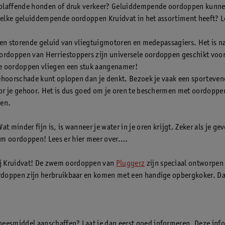
, blaffende honden of druk verkeer? Geluiddempende oordoppen kunne
welke geluiddempende oordoppen Kruidvat in het assortiment heeft? L
e en storende geluid van vliegtuigmotoren en medepassagiers. Het is n
rdoppen van Herriestoppers zijn universele oordoppen geschikt voor 
eze oordoppen vliegen een stuk aangenamer!
gehoorschade kunt oplopen dan je denkt. Bezoek je vaak een sporteven
oor je gehoor. Het is dus goed om je oren te beschermen met oordoppe
pen.
 minder fijn is, is wanneer je water in je oren krijgt. Zeker als je g
m oordoppen! Lees er hier meer over.
ij Kruidvat! De zwem oordoppen van
Pluggerz
zijn speciaal ontworpe
rdoppen zijn herbruikbaar en komen met een handige opbergkoker. Daa
eesmiddel aanschaffen? Laat je dan eerst goed informeren. Deze infor