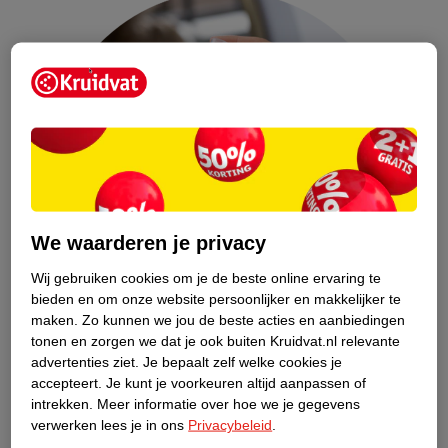
We waarderen je privacy
Wij gebruiken cookies om je de beste online ervaring te
bieden en om onze website persoonlijker en makkelijker te
maken.
Zo kunnen we jou de beste acties en aanbiedingen
tonen en zorgen we dat je ook buiten Kruidvat.nl relevante
advertenties ziet.
Je bepaalt zelf welke cookies je
accepteert.
Je kunt je voorkeuren altijd aanpassen of
intrekken.
Meer informatie over hoe we je gegevens
2. Maak een kauwende beweging
verwerken lees je in ons
Privacybeleid
.
Het klinkt raar, maar het is echt zo. Een kauwende beweging