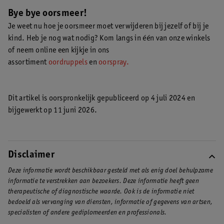
komt het voor dat je te veel oorsmeer hebt.
Lees hier hoe je
zoutoplossing of oorreiniger.
Lees hier hoe je oorsmeer kan
Bye bye oorsmeer!
oorsmeer het beste kan verwijderen
.
verwijderen
.
Je weet nu hoe je oorsmeer moet verwijderen bij jezelf of bij je
kind. Heb je nog wat nodig? Kom langs in één van onze winkels
of neem online een kijkje in ons
assortiment
oordruppels
en
oorspray.
Dit artikel is oorspronkelijk gepubliceerd op 4 juli 2024 en
bijgewerkt op 11 juni 2026.
Disclaimer
Deze informatie wordt beschikbaar gesteld met als enig doel behulpzame
informatie te verstrekken aan bezoekers. Deze informatie heeft geen
therapeutische of diagnostische waarde. Ook is de informatie niet
bedoeld als vervanging van diensten, informatie of gegevens van artsen,
specialisten of andere gediplomeerden en professionals.