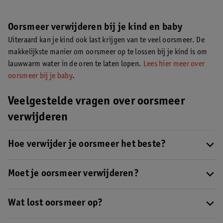
Oorsmeer verwijderen bij je kind en baby
Uiteraard kan je kind ook last krijgen van te veel oorsmeer. De
makkelijkste manier om oorsmeer op te lossen bij je kind is om
lauwwarm water in de oren te laten lopen.
Lees hier meer over
oorsmeer bij je baby
.
Veelgestelde vragen over oorsmeer
verwijderen
Hoe verwijder je oorsmeer het beste?
Je kan overtollig oorsmeer verwijderen op verschillende
manieren, bijvoorbeeld met lauwwarm water of oordruppels.
Moet je oorsmeer verwijderen?
Lees hier onze 4 tips om oorsmeer te verwijderen.
Oorsmeer heeft een nuttige functie. Het voorkomt namelijk
uitdroging van je gehoorgang en het zorgt ervoor dat vuil en
Wat lost oorsmeer op?
stof niet je oor in komen. Je hebt oorsmeer dus nodig. Soms
Oorsmeer kan oplossen door bijvoorbeeld lauwwarm water,