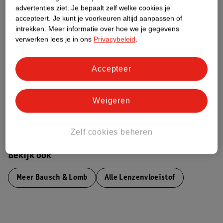
advertenties ziet.
Je bepaalt zelf welke cookies je
Etiketinformatie
accepteert.
Je kunt je voorkeuren altijd aanpassen of
intrekken.
Meer informatie over hoe we je gegevens
verwerken lees je in ons
Privacybeleid
.
Nature Impact Score
Dit product heeft (nog) geen Nature
Impact Score.
Accepteer
Meer informatie
Weigeren
Bestel & Bezorginformatie
Zelf cookies beheren
Bekijk ook
Meer
Bausch & Lomb
Alle Lenzenvloeistof