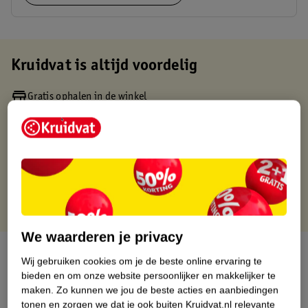
Kruidvat is altijd voordelig
Gratis ophalen in de winkel
Op werkdagen voor 22:00 uur besteld, volgende dag in huis
Gratis thuisbezorgd vanaf 50.00
Gratis retourneren binnen 30 dagen
Gratis punten met je Kruidvat kaart
We waarderen je privacy
Over dit product
Wij gebruiken cookies om je de beste online ervaring te
bieden en om onze website persoonlijker en makkelijker te
Productinformatie
maken.
Zo kunnen we jou de beste acties en aanbiedingen
tonen en zorgen we dat je ook buiten Kruidvat.nl relevante