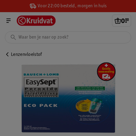
Voor 22:00 besteld, morgen in huis
0
.
00
Lenzenvloeistof