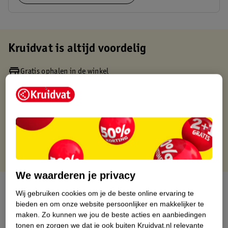
Kruidvat is altijd voordelig
Gratis ophalen in de winkel
Op werkdagen voor 22:00 uur besteld, volgende dag in huis
Gratis thuisbezorgd vanaf 50.00
Gratis retourneren binnen 30 dagen
Gratis punten met je Kruidvat kaart
We waarderen je privacy
Over dit product
Wij gebruiken cookies om je de beste online ervaring te
bieden en om onze website persoonlijker en makkelijker te
Productinformatie
maken.
Zo kunnen we jou de beste acties en aanbiedingen
tonen en zorgen we dat je ook buiten Kruidvat.nl relevante