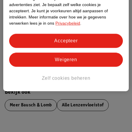
advertenties ziet.
Je bepaalt zelf welke cookies je
Etiketinformatie
accepteert.
Je kunt je voorkeuren altijd aanpassen of
intrekken.
Meer informatie over hoe we je gegevens
verwerken lees je in ons
Privacybeleid
.
Nature Impact Score
Dit product heeft (nog) geen Nature
Impact Score.
Accepteer
Meer informatie
Weigeren
Bestel & Bezorginformatie
Zelf cookies beheren
Bekijk ook
Meer
Bausch & Lomb
Alle Lenzenvloeistof