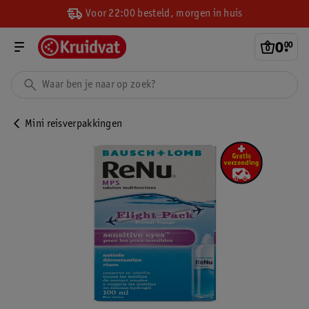
Voor 22:00 besteld, morgen in huis
0
.
00
Mini reisverpakkingen