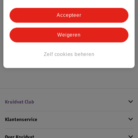
Bestel & Bezorginformatie
Accepteer
Bekijk ook
Weigeren
Meer
Beurer
Alle Inhalator
Zelf cookies beheren
Hoe controleren wij de reviews?
Kruidvat Club
Klantenservice
Over Kruidvat