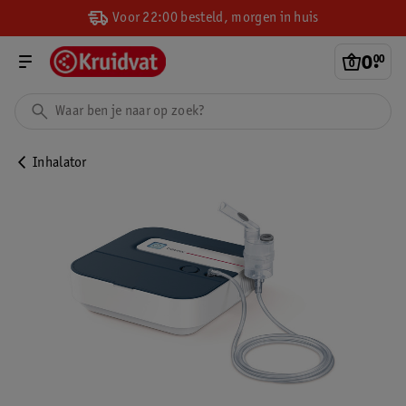
Voor 22:00 besteld, morgen in huis
0
.
00
Inhalator