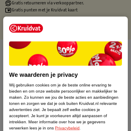
Gratis retourneren via verkooppartner.
Gratis punten met je Kruidvat kaart
Over dit product
Productinformatie
We waarderen je privacy
Etiketinformatie
Wij gebruiken cookies om je de beste online ervaring te
bieden en om onze website persoonlijker en makkelijker te
Nature Impact Score
maken.
Zo kunnen we jou de beste acties en aanbiedingen
tonen en zorgen we dat je ook buiten Kruidvat.nl relevante
Dit product heeft (nog) geen Nature
advertenties ziet.
Je bepaalt zelf welke cookies je
Impact Score.
accepteert.
Je kunt je voorkeuren altijd aanpassen of
Meer informatie
intrekken.
Meer informatie over hoe we je gegevens
verwerken lees je in ons
Privacybeleid
.