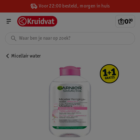
Voor 22:00 besteld, morgen in huis
0
.
00
Micellair water