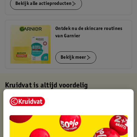
Bekijk alle actieproducten
Ontdek nu de skincare routines
van Garnier
Bekijk meer
Kruidvat is altijd voordelig
Gratis ophalen in de winkel
Op werkdagen voor 22:00 uur besteld, volgende dag in huis
Gratis thuisbezorgd vanaf 50.00
Gratis retourneren binnen 30 dagen
Gratis punten met je Kruidvat kaart