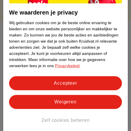
We waarderen je privacy
Wij gebruiken cookies om je de beste online ervaring te
bieden en om onze website persoonlijker en makkelijker te
Over dit product
maken.
Zo kunnen we jou de beste acties en aanbiedingen
tonen en zorgen we dat je ook buiten Kruidvat.nl relevante
Productinformatie
advertenties ziet.
Je bepaalt zelf welke cookies je
accepteert.
Je kunt je voorkeuren altijd aanpassen of
intrekken.
Meer informatie over hoe we je gegevens
Etiketinformatie
verwerken lees je in ons
Privacybeleid
.
Nature Impact Score
Accepteer
Dit product heeft (nog) geen Nature
Impact Score.
Meer informatie
Weigeren
Zelf cookies beheren
Bestel & Bezorginformatie