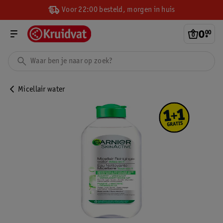
Voor 22:00 besteld, morgen in huis
0
.
00
Micellair water