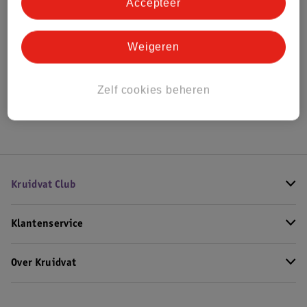
Accepteer
Bekijk ook
Weigeren
Meer
Garnier Skin Naturals
Alle Micellair water
Zelf cookies beheren
Hoe controleren wij de reviews?
Kruidvat Club
Klantenservice
Over Kruidvat