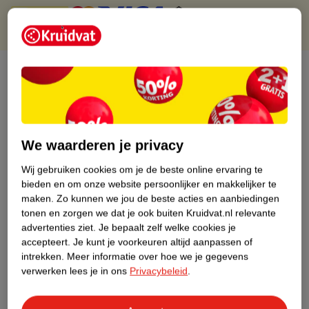
Over dit product
Productinformatie
Etiketinformatie
We waarderen je privacy
Wij gebruiken cookies om je de beste online ervaring te
Nature Impact Score
bieden en om onze website persoonlijker en makkelijker te
maken.
Zo kunnen we jou de beste acties en aanbiedingen
Dit product heeft (nog) geen Nature
tonen en zorgen we dat je ook buiten Kruidvat.nl relevante
Impact Score.
advertenties ziet.
Je bepaalt zelf welke cookies je
Meer informatie
accepteert.
Je kunt je voorkeuren altijd aanpassen of
intrekken.
Meer informatie over hoe we je gegevens
verwerken lees je in ons
Privacybeleid
.
Bestel & Bezorginformatie