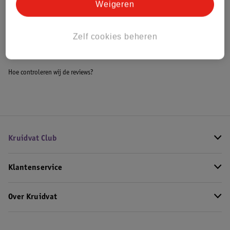
Weigeren
Bekijk ook
Zelf cookies beheren
Meer
Garnier Skin Naturals
Alle Micellair water
Hoe controleren wij de reviews?
Kruidvat Club
Klantenservice
Over Kruidvat