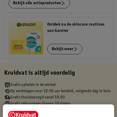
Bekijk alle actieproducten
Ontdek nu de skincare routines
van Garnier
Bekijk meer
Kruidvat is altijd voordelig
Gratis ophalen in de winkel
Op werkdagen voor 22:00 uur besteld, volgende dag in huis
Gratis thuisbezorgd vanaf 50.00
Gratis retourneren binnen 30 dagen
Gratis punten met je Kruidvat kaart