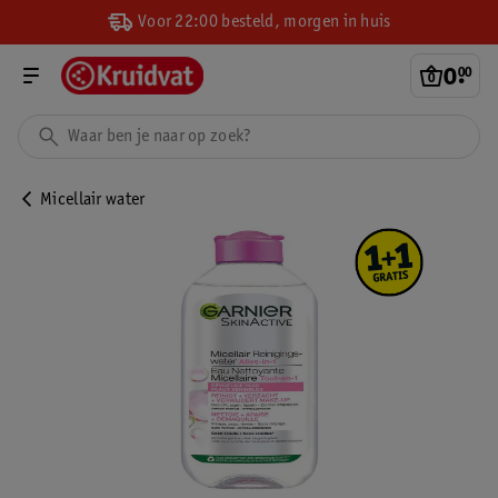
Voor 22:00 besteld, morgen in huis
0
.
00
Micellair water