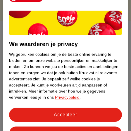
Over dit product
We waarderen je privacy
Productinformatie
Wij gebruiken cookies om je de beste online ervaring te
bieden en om onze website persoonlijker en makkelijker te
Etiketinformatie
maken.
Zo kunnen we jou de beste acties en aanbiedingen
tonen en zorgen we dat je ook buiten Kruidvat.nl relevante
Nature Impact Score
advertenties ziet.
Je bepaalt zelf welke cookies je
accepteert.
Je kunt je voorkeuren altijd aanpassen of
Dit product heeft (nog) geen Nature
intrekken.
Meer informatie over hoe we je gegevens
Impact Score.
verwerken lees je in ons
Privacybeleid
.
Meer informatie
Accepteer
Bestel & Bezorginformatie