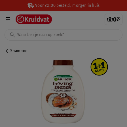
Voor 22:00 besteld, morgen in huis
0
.
00
Shampoo