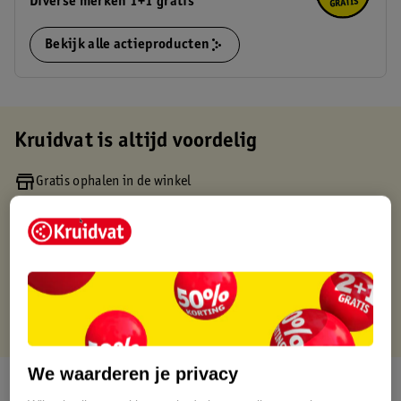
Diverse merken 1+1 gratis
Bekijk alle actieproducten
Kruidvat is altijd voordelig
Gratis ophalen in de winkel
Op werkdagen voor 22:00 uur besteld, volgende dag in huis
Gratis thuisbezorgd vanaf 50.00
Gratis retourneren binnen 30 dagen
Gratis punten met je Kruidvat kaart
We waarderen je privacy
Over dit product