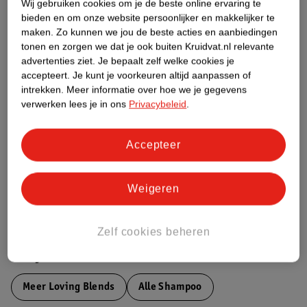
Wij gebruiken cookies om je de beste online ervaring te
bieden en om onze website persoonlijker en makkelijker te
Productinformatie
maken.
Zo kunnen we jou de beste acties en aanbiedingen
tonen en zorgen we dat je ook buiten Kruidvat.nl relevante
Etiketinformatie
advertenties ziet.
Je bepaalt zelf welke cookies je
accepteert.
Je kunt je voorkeuren altijd aanpassen of
intrekken.
Meer informatie over hoe we je gegevens
Nature Impact Score
verwerken lees je in ons
Privacybeleid
.
Dit product heeft (nog) geen Nature
Impact Score.
Accepteer
Meer informatie
Weigeren
Bestel & Bezorginformatie
Zelf cookies beheren
Bekijk ook
Meer
Loving Blends
Alle Shampoo