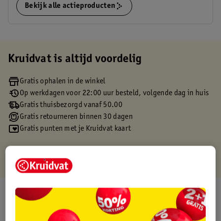
Bekijk alle actieproducten
Kruidvat is altijd voordelig
Gratis ophalen in de winkel
Op werkdagen voor 22:00 uur besteld, volgende dag in huis
Gratis thuisbezorgd vanaf 50.00
Gratis retourneren binnen 30 dagen
Gratis punten met je Kruidvat kaart
Over dit product
Productinformatie