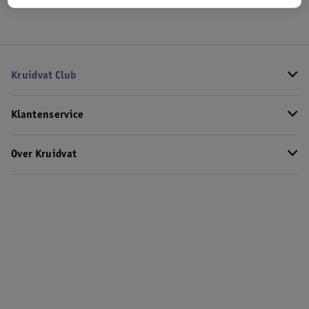
Kruidvat Club
Klantenservice
Over Kruidvat