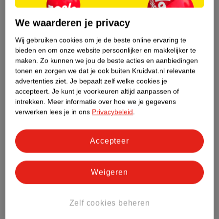
We waarderen je privacy
Etiketinformatie
Wij gebruiken cookies om je de beste online ervaring te
bieden en om onze website persoonlijker en makkelijker te
Nature Impact Score
maken.
Zo kunnen we jou de beste acties en aanbiedingen
Dit product heeft (nog) geen Nature
tonen en zorgen we dat je ook buiten Kruidvat.nl relevante
Impact Score.
advertenties ziet.
Je bepaalt zelf welke cookies je
Meer informatie
accepteert.
Je kunt je voorkeuren altijd aanpassen of
intrekken.
Meer informatie over hoe we je gegevens
verwerken lees je in ons
Privacybeleid
.
Bestel & Bezorginformatie
Accepteer
Bekijk ook
Weigeren
Meer
Loving Blends
Alle Conditioner
Zelf cookies beheren
Hoe controleren wij de reviews?