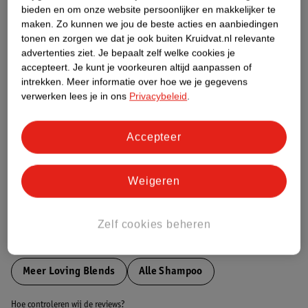
Productinformatie
bieden en om onze website persoonlijker en makkelijker te
maken.
Zo kunnen we jou de beste acties en aanbiedingen
tonen en zorgen we dat je ook buiten Kruidvat.nl relevante
Etiketinformatie
advertenties ziet.
Je bepaalt zelf welke cookies je
accepteert.
Je kunt je voorkeuren altijd aanpassen of
intrekken.
Meer informatie over hoe we je gegevens
Nature Impact Score
verwerken lees je in ons
Privacybeleid
.
Dit product heeft (nog) geen Nature
Impact Score.
Meer informatie
Accepteer
Weigeren
Bestel & Bezorginformatie
Zelf cookies beheren
Bekijk ook
Meer
Loving Blends
Alle Shampoo
Hoe controleren wij de reviews?