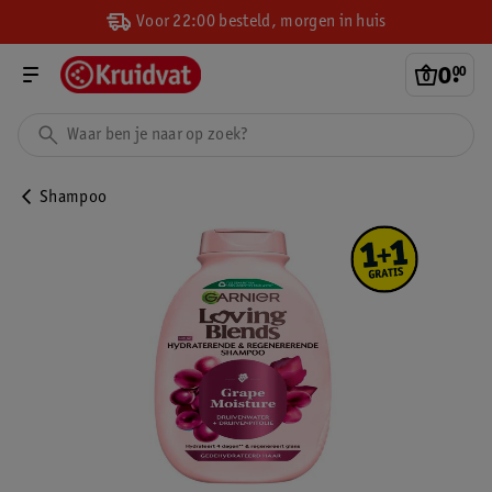
Voor 22:00 besteld, morgen in huis
0
.
00
Shampoo