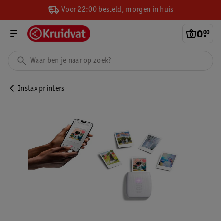
Voor 22:00 besteld, morgen in huis
0
.
00
Instax printers