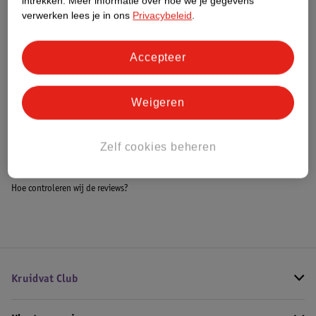
intrekken.
Meer informatie over hoe we je gegevens
Meer informatie
verwerken lees je in ons
Privacybeleid
.
Accepteer
Bestel & Bezorginformatie
Weigeren
Bekijk ook
Zelf cookies beheren
Meer
Fujifilm
Alle Instax printers
Hoe controleren wij de reviews?
Kruidvat Club