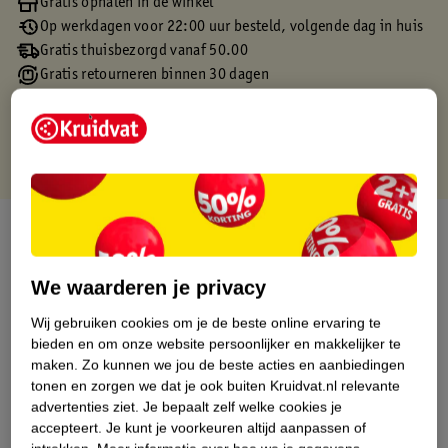
Gratis ophalen in de winkel
Op werkdagen voor 22:00 uur besteld, volgende dag in huis
Gratis thuisbezorgd vanaf 50.00
Gratis retourneren binnen 30 dagen
Gratis punten met je Kruidvat kaart
Over dit product
Productinformatie
We waarderen je privacy
Wij gebruiken cookies om je de beste online ervaring te
Etiketinformatie
bieden en om onze website persoonlijker en makkelijker te
maken.
Zo kunnen we jou de beste acties en aanbiedingen
tonen en zorgen we dat je ook buiten Kruidvat.nl relevante
Nature Impact Score
advertenties ziet.
Je bepaalt zelf welke cookies je
Dit product heeft (nog) geen Nature
accepteert.
Je kunt je voorkeuren altijd aanpassen of
Impact Score.