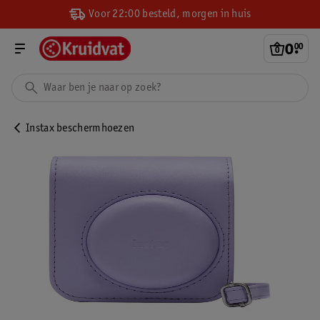
Voor 22:00 besteld, morgen in huis
0
.
00
Instax beschermhoezen