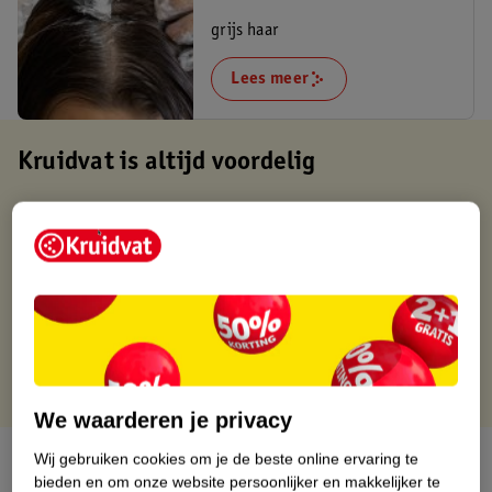
grijs haar
Lees meer
Kruidvat is altijd voordelig
Gratis ophalen in de winkel
Op werkdagen voor 22:00 uur besteld, volgende dag in huis
Gratis thuisbezorgd vanaf 50.00
Gratis retourneren binnen 30 dagen
Gratis punten met je Kruidvat kaart
We waarderen je privacy
Over dit product
Wij gebruiken cookies om je de beste online ervaring te
bieden en om onze website persoonlijker en makkelijker te