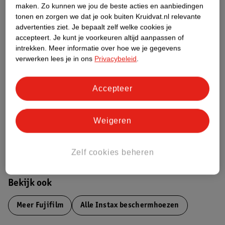
maken.
Zo kunnen we jou de beste acties en aanbiedingen
Productinformatie
tonen en zorgen we dat je ook buiten Kruidvat.nl relevante
advertenties ziet.
Je bepaalt zelf welke cookies je
accepteert.
Je kunt je voorkeuren altijd aanpassen of
Etiketinformatie
intrekken.
Meer informatie over hoe we je gegevens
verwerken lees je in ons
Privacybeleid
.
Nature Impact Score
Dit product heeft (nog) geen Nature
Accepteer
Impact Score.
Meer informatie
Weigeren
Bestel & Bezorginformatie
Zelf cookies beheren
Bekijk ook
Meer
Fujifilm
Alle Instax beschermhoezen