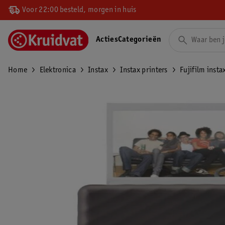
Voor 22:00 besteld, morgen in huis
Acties
Categorieën
Home
Elektronica
Instax
Instax printers
Fujifilm insta