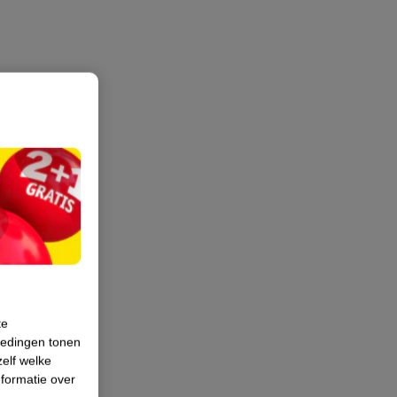
te
iedingen tonen
zelf welke
formatie over