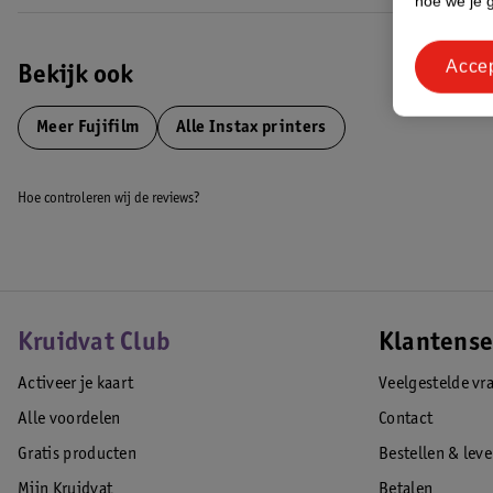
hoe we je 
Acce
Bekijk ook
Meer
Fujifilm
Alle Instax printers
Hoe controleren wij de reviews?
Kruidvat Club
Klantense
Activeer je kaart
Veelgestelde vr
Alle voordelen
Contact
Gratis producten
Bestellen & lev
Mijn Kruidvat
Betalen