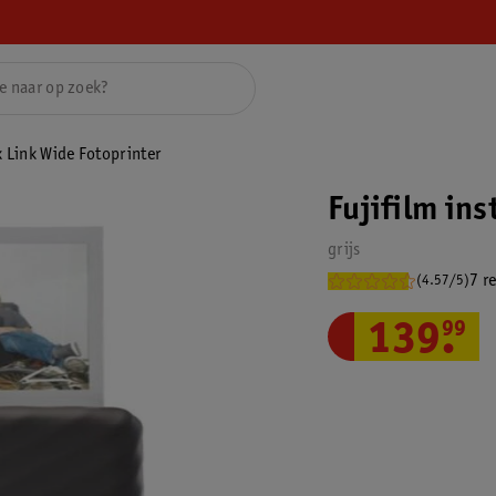
x Link Wide Fotoprinter
Fujifilm ins
grijs
7 r
(4.57/5)
139
.
99