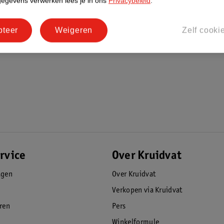
gegevens verwerken lees je in ons
Privacybeleid
.
pteer
Weigeren
Zelf cooki
rvice
Over Kruidvat
agen
Over Kruidvat
Verkopen via Kruidvat
eren
Pers
Winkelformule