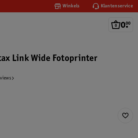
Winkels
Klantenservice
0
.
00
tax Link Wide Fotoprinter
eviews