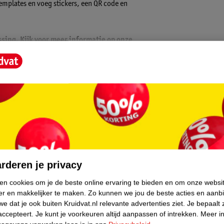
templates en voeg stickers, een QR code en
ssing. Kijk voor meer informatie op onze
core.
rderen je privacy
ken cookies om je de beste online ervaring te bieden en om onze websi
er en makkelijker te maken.
Zo kunnen we jou de beste acties en aanb
e dat je ook buiten Kruidvat.nl relevante advertenties ziet.
Je bepaalt 
accepteert.
Je kunt je voorkeuren altijd aanpassen of intrekken.
Meer in