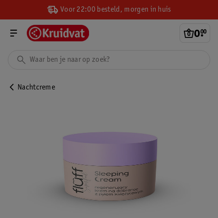
Voor 22:00 besteld, morgen in huis
0
.
00
Nachtcreme