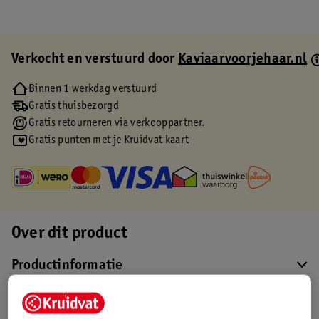
Verkocht en verstuurd door
Kaviaarvoorjehaar.nl
Binnen 1 werkdag verstuurd
Gratis thuisbezorgd
Gratis retourneren via verkooppartner.
Gratis punten met je Kruidvat kaart
Over dit product
Productinformatie
Etiketinformatie