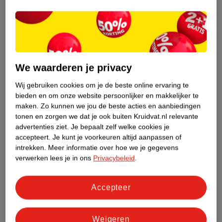
Nature Impact Score
Dit product heeft (nog) geen Nature
Impact Score.
Meer informatie
We waarderen je privacy
Wij gebruiken cookies om je de beste online ervaring te
bieden en om onze website persoonlijker en makkelijker te
Bestel & Bezorginformatie
maken.
Zo kunnen we jou de beste acties en aanbiedingen
tonen en zorgen we dat je ook buiten Kruidvat.nl relevante
advertenties ziet.
Je bepaalt zelf welke cookies je
Bekijk ook
accepteert.
Je kunt je voorkeuren altijd aanpassen of
intrekken.
Meer informatie over hoe we je gegevens
Meer
FLUFF
Alle Nachtcreme
verwerken lees je in ons
Privacybeleid
.
Hoe controleren wij de reviews?
Accepteer
Weigeren