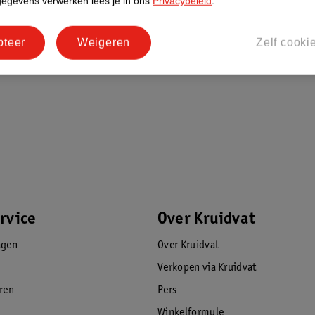
gegevens verwerken lees je in ons
Privacybeleid
.
pteer
Weigeren
Zelf cooki
rvice
Over Kruidvat
agen
Over Kruidvat
Verkopen via Kruidvat
eren
Pers
Winkelformule