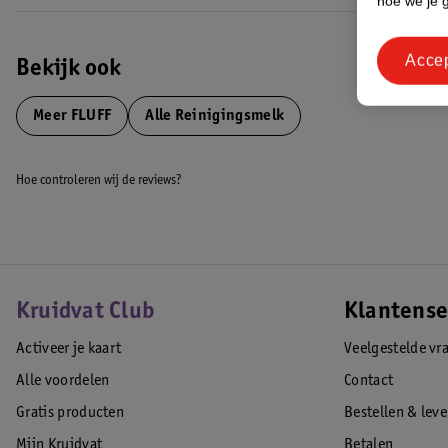
hoe we je 
Acce
Bekijk ook
Meer
FLUFF
Alle Reinigingsmelk
Hoe controleren wij de reviews?
Kruidvat Club
Klantense
Activeer je kaart
Veelgestelde vr
Alle voordelen
Contact
Gratis producten
Bestellen & lev
Mijn Kruidvat
Betalen