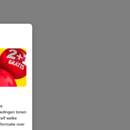
te
iedingen tonen
zelf welke
formatie over