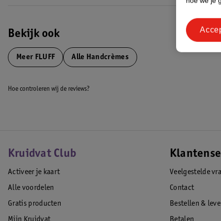
hoe we je 
Acce
Bekijk ook
Meer
FLUFF
Alle Handcrèmes
Hoe controleren wij de reviews?
Kruidvat Club
Klantense
Activeer je kaart
Veelgestelde vr
Alle voordelen
Contact
Gratis producten
Bestellen & lev
Mijn Kruidvat
Betalen