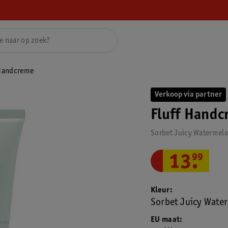
 Handcreme
Verkoop via partner
Fluff Hand
Sorbet Juicy Watermelo
13
.
99
Kleur
Sorbet Juicy Wate
EU maat