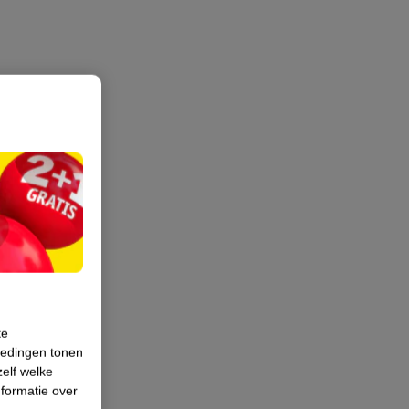
te
iedingen tonen
zelf welke
formatie over