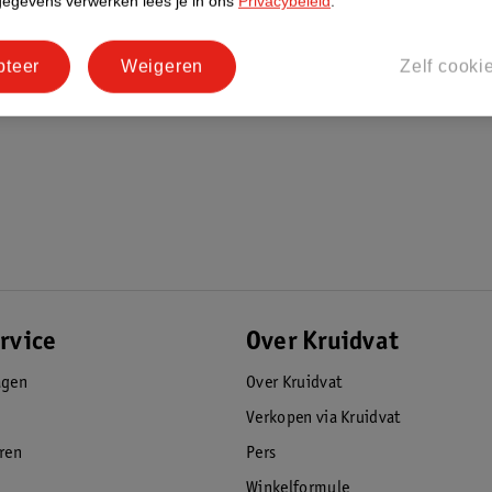
gegevens verwerken lees je in ons
Privacybeleid
.
pteer
Weigeren
Zelf cooki
rvice
Over Kruidvat
agen
Over Kruidvat
Verkopen via Kruidvat
eren
Pers
Winkelformule