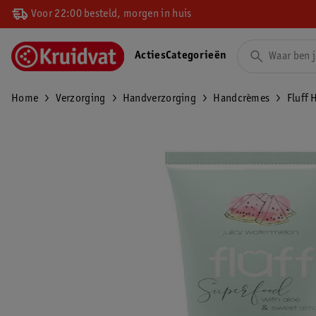
Voor 22:00 besteld, morgen in huis
Acties
Categorieën
Home
Verzorging
Handverzorging
Handcrèmes
Fluff