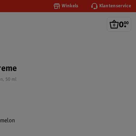
Winkels
Klantenservice
0
.
00
creme
n, 50 ml
rmelon