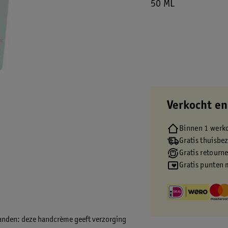
50 ML
Verkocht en
Binnen 1 werk
Gratis thuisbe
Gratis retourn
Gratis punten 
 handen: deze handcrème geeft verzorging