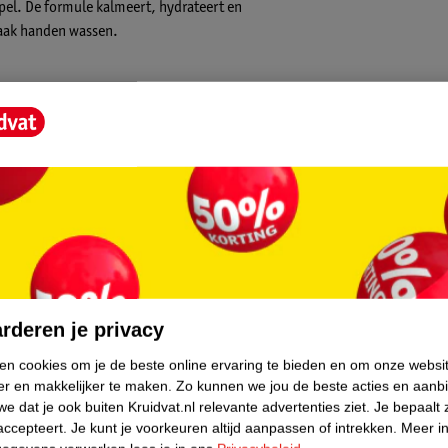
pel. De formule kalmeert, hydrateert en
vaak handen wassen.
el
deaal voor dagelijks gebruik, vooral
core.
rderen je privacy
ken cookies om je de beste online ervaring te bieden en om onze websi
 herstel? Met watermeloen sorbet-essentie en
er en makkelijker te maken.
Zo kunnen we jou de beste acties en aanb
den te kalmeren, voeden en weer soepel te
e dat je ook buiten Kruidvat.nl relevante advertenties ziet.
Je bepaalt 
verzorgde handen waar je ook bent.
accepteert.
Je kunt je voorkeuren altijd aanpassen of intrekken.
Meer in