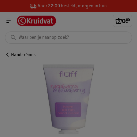
Voor 22:00 besteld, morgen in huis
0
.
00
Handcrèmes