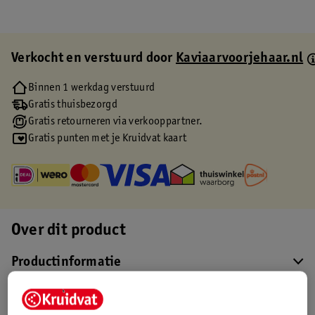
Verkocht en verstuurd door
Kaviaarvoorjehaar.nl
Binnen 1 werkdag verstuurd
Gratis thuisbezorgd
Gratis retourneren via verkooppartner.
Gratis punten met je Kruidvat kaart
Over dit product
Productinformatie
Etiketinformatie