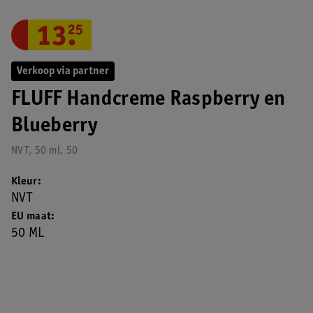
13
.
25
Verkoop via partner
FLUFF Handcreme Raspberry en
Blueberry
NVT, 50 ml, 50
Kleur
NVT
EU maat
50 ML