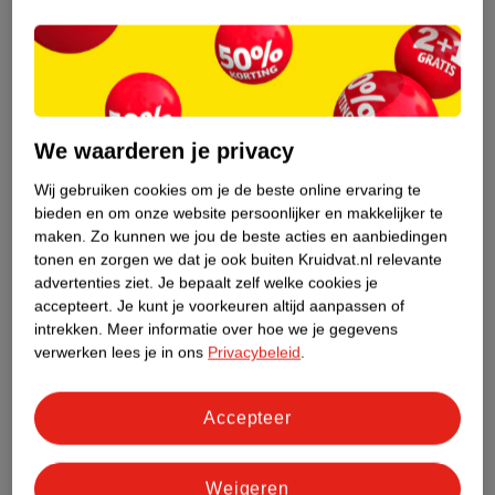
Nature Impact Score
Dit product heeft (nog) geen Nature
Impact Score.
Meer informatie
We waarderen je privacy
Wij gebruiken cookies om je de beste online ervaring te
bieden en om onze website persoonlijker en makkelijker te
Bestel & Bezorginformatie
maken.
Zo kunnen we jou de beste acties en aanbiedingen
tonen en zorgen we dat je ook buiten Kruidvat.nl relevante
advertenties ziet.
Je bepaalt zelf welke cookies je
Bekijk ook
accepteert.
Je kunt je voorkeuren altijd aanpassen of
intrekken.
Meer informatie over hoe we je gegevens
Meer
FLUFF
Alle Handcrèmes
verwerken lees je in ons
Privacybeleid
.
Hoe controleren wij de reviews?
Accepteer
Weigeren