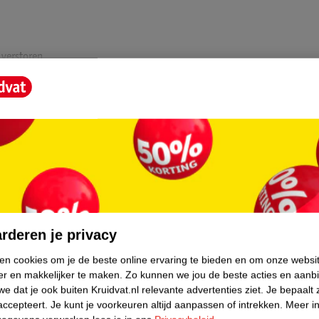
 verstoren
 gevoel van roodheid en irritatie
nt zichtbaar te verhelderen
l daarna af met water. Vermijd contact met
core.
rderen je privacy
evoelige huid die extra ondersteuning nodig
ken cookies om je de beste online ervaring te bieden en om onze websi
comfortabel en in balans te houden, zodat je
er en makkelijker te maken.
Zo kunnen we jou de beste acties en aanb
ml.
e dat je ook buiten Kruidvat.nl relevante advertenties ziet.
Je bepaalt 
accepteert.
Je kunt je voorkeuren altijd aanpassen of intrekken.
Meer in