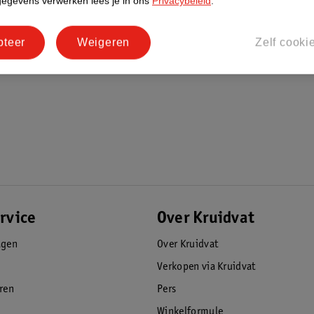
gegevens verwerken lees je in ons
Privacybeleid
.
pteer
Weigeren
Zelf cooki
rvice
Over Kruidvat
agen
Over Kruidvat
Verkopen via Kruidvat
eren
Pers
Winkelformule