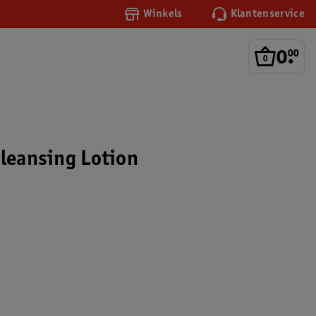
Winkels
Klantenservice
0
.
00
Cleansing Lotion