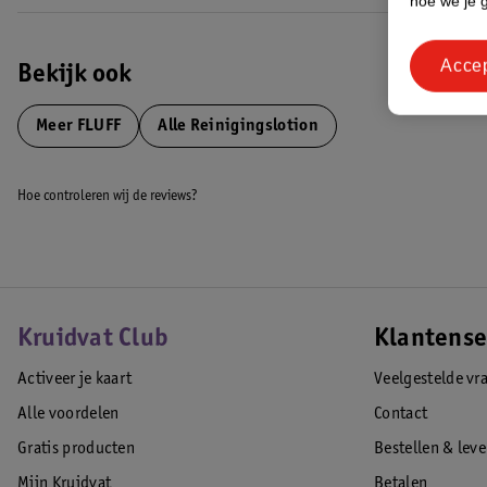
hoe we je 
Acce
Bekijk ook
Meer
FLUFF
Alle Reinigingslotion
Hoe controleren wij de reviews?
Kruidvat Club
Klantense
Activeer je kaart
Veelgestelde vr
Alle voordelen
Contact
Gratis producten
Bestellen & lev
Mijn Kruidvat
Betalen