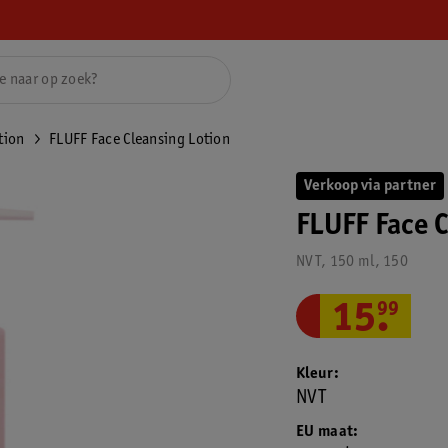
tion
FLUFF Face Cleansing Lotion
Verkoop via partner
FLUFF Face 
NVT, 150 ml, 150
15
.
99
Kleur
NVT
EU maat