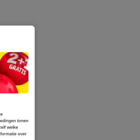
te
iedingen tonen
zelf welke
formatie over