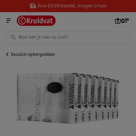
Voor 22:00 besteld, morgen in huis
0
.
00
Vacuüm opbergzakken