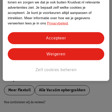
tonen en zorgen we dat je ook buiten Kruidvat.nl relevante
Etiketinformatie
advertenties ziet.
Je bepaalt zelf welke cookies je
accepteert.
Je kunt je voorkeuren altijd aanpassen of
intrekken.
Meer informatie over hoe we je gegevens
Nature Impact Score
verwerken lees je in ons
Privacybeleid
.
Dit product heeft (nog) geen Nature
Impact Score.
Accepteer
Meer informatie
Weigeren
Bestel & Bezorginformatie
Zelf cookies beheren
Bekijk ook
Meer
Flextail
Alle Vacuüm opbergzakken
Hoe controleren wij de reviews?