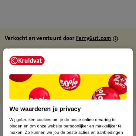
Verkocht en verstuurd door
FerryGut.com
Binnen 1 werkdag verstuurd
Gratis thuisbezorgd
Gratis retourneren via verkooppartner.
Gratis punten met je Kruidvat kaart
We waarderen je privacy
Over dit product
Wij gebruiken cookies om je de beste online ervaring te
bieden en om onze website persoonlijker en makkelijker te
Productinformatie
maken.
Zo kunnen we jou de beste acties en aanbiedingen