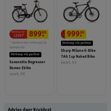
Adviesprijs*
899
.
00
999
.
00
1299
.
00
* aanbevolen verkoopprijs
Verkoop via partner
leverancier
Sharp Milano E-Bike
Verkoop via partner
7Ah 1sp Naked Bike
Saxonette Degreaser
zwart, 53
Dames Ebike
zwart, 50
Advies door Kruidvat