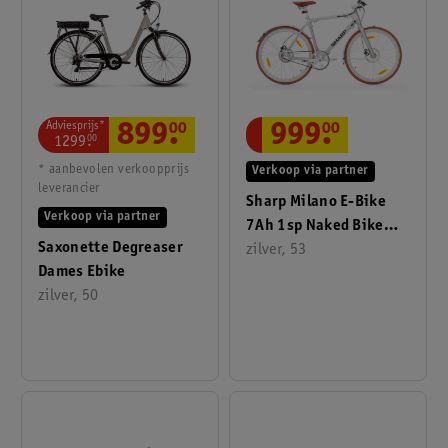
Adviesprijs*
899
.
00
999
.
00
1299
.
00
* aanbevolen verkoopprijs
Verkoop via partner
leverancier
Sharp Milano E-Bike
Verkoop via partner
7Ah 1sp Naked Bike
Saxonette Degreaser
Zilver
zilver, 53
Dames Ebike
zilver, 50