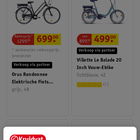
Adviesprijs*
van
699
.
00
499
.
00
1299
.
00
899
.
00
* aanbevolen verkoopprijs
Verkoop via partner
leverancier
Villette Le Balade 20
Verkoop via partner
Inch Vouw-Ebike
Orus Randonnee
lichtblauw, 42
Elektrische Fiets
1
Dames 13 Ah
grijs, 48