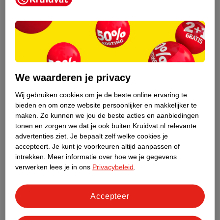
Adviesprijs*
van
699
.
00
499
.
00
1299
.
00
899
.
00
We waarderen je privacy
* aanbevolen verkoopprijs
Verkoop via partner
leverancier
Wij gebruiken cookies om je de beste online ervaring te
Villette Le Balade 20
Verkoop via partner
bieden en om onze website persoonlijker en makkelijker te
Inch Vouw-Ebike
maken.
Zo kunnen we jou de beste acties en aanbiedingen
Orus Randonnee
grijs, 42
tonen en zorgen we dat je ook buiten Kruidvat.nl relevante
Elektrische Fiets
1
advertenties ziet.
Je bepaalt zelf welke cookies je
Heren 13 Ah
grijs, 50
accepteert.
Je kunt je voorkeuren altijd aanpassen of
intrekken.
Meer informatie over hoe we je gegevens
verwerken lees je in ons
Privacybeleid
.
Accepteer