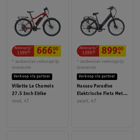
Adviesprijs*
Adviesprijs*
666
.
00
899
.
00
1399
.
00
1399
.
00
* aanbevolen verkoopprijs
* aanbevolen verkoopprijs
leverancier
leverancier
Verkoop via partner
Verkoop via partner
Villette Le Chamois
Nassau Paradise
27.5 Inch Ebike
Elektrische Fiets Met
rood, 47
Geintegreerde Accu
zwart, 47