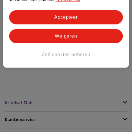
Bestel & Bezorginformatie
Accepteer
Weigeren
Bekijk ook
Meer
Fashy
Alle Kruiken
Zelf cookies beheren
Hoe controleren wij de reviews?
Kruidvat Club
Klantenservice