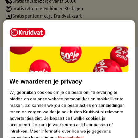
Gratis thuisbezorgd vanaf 50.00
Gratis retourneren binnen 30 dagen
Gratis punten met je Kruidvat kaart
Over dit product
Productinformatie
We waarderen je privacy
Etiketinformatie
Wij gebruiken cookies om je de beste online ervaring te
bieden en om onze website persoonlijker en makkelijker te
maken.
Zo kunnen we jou de beste acties en aanbiedingen
Nature Impact Score
tonen en zorgen we dat je ook buiten Kruidvat.nl relevante
Dit product heeft (nog) geen Nature
advertenties ziet.
Je bepaalt zelf welke cookies je
Impact Score.
accepteert.
Je kunt je voorkeuren altijd aanpassen of
Meer informatie
intrekken.
Meer informatie over hoe we je gegevens
verwerken lees je in ons
Privacybeleid
.