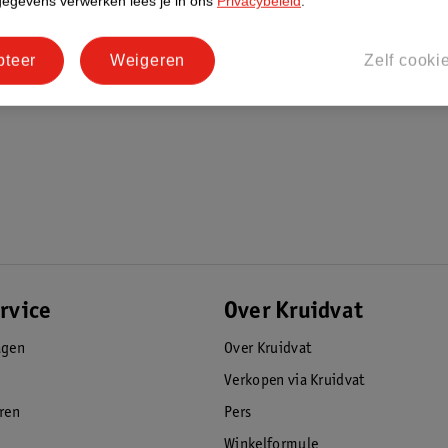
gegevens verwerken lees je in ons
Privacybeleid
.
e humeur te kalmeren.
pteer
Weigeren
Zelf cooki
structuur
rvice
Over Kruidvat
agen
Over Kruidvat
Verkopen via Kruidvat
eren
Pers
Winkelformule