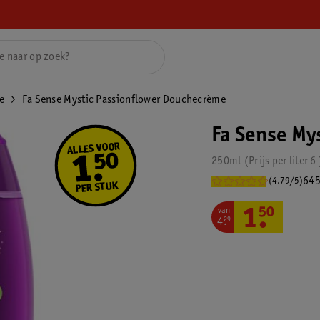
e
Fa Sense Mystic Passionflower Douchecrème
Fa Sense My
250ml
Prijs per
liter
6
645
(4.79/5)
van
1
.
50
4
.
29