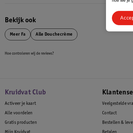
hoe we je 
*Geurexperts hebben een technologie ontwikkeld die bewezen heeft j
**Inclusief water.
Acce
***Vrij van dierlijke ingrediënten.
Bekijk ook
****Exclusief dop en etiket.
*****Exclusief etiket, recyclebaarheid afhankelijk van de lokale infra
Meer
Fa
Alle Douchecrème
EAN code:5410091767242,9000100634007
Hoe controleren wij de reviews?
Kruidvat Club
Klantense
Activeer je kaart
Veelgestelde vr
Alle voordelen
Contact
Gratis producten
Bestellen & lev
Mijn Kruidvat
Betalen