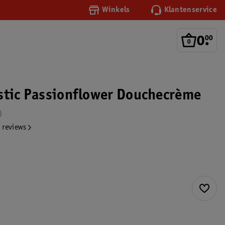
Winkels
Klantenservice
0
.
00
stic Passionflower Douchecrème
 reviews