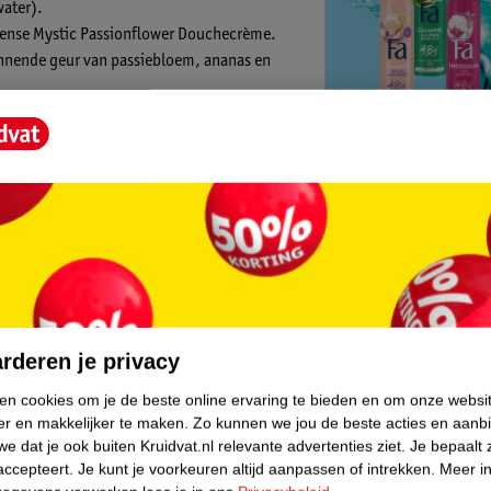
water).
Sense Mystic Passionflower Douchecrème.
annende geur van passiebloem, ananas en
ng**. De formule is veganistisch***. Deze
zijn recyclebaar*****.
Kruidvat is 
:
Gratis ophalen
Op werkdagen v
Gratis thuisbe
core.
Gratis retourn
Gratis punten 
rderen je privacy
ken cookies om je de beste online ervaring te bieden en om onze websi
er en makkelijker te maken.
Zo kunnen we jou de beste acties en aanb
e dat je ook buiten Kruidvat.nl relevante advertenties ziet.
Je bepaalt 
 en spoel af.
accepteert.
Je kunt je voorkeuren altijd aanpassen of intrekken.
Meer in