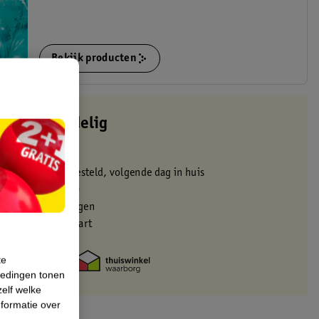
Bekijk producten
altijd voordelig
 in de winkel
oor 22:00 uur besteld, volgende dag in huis
zorgd vanaf 50.00
eren binnen 30 dagen
met je Kruidvat kaart
te
iedingen tonen
zelf welke
formatie over