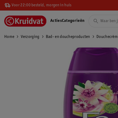
Voor 22:00 besteld, morgen in huis
Acties
Categorieën
Home
Verzorging
Bad- en doucheproducten
Douchecrèm