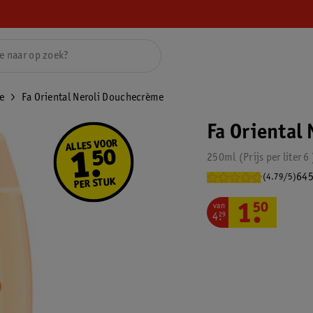
e
Fa Oriental Neroli Douchecrème
Fa Oriental
250ml
Prijs per
liter
6
645
(4.79/5)
van
1
.
50
4
.
29