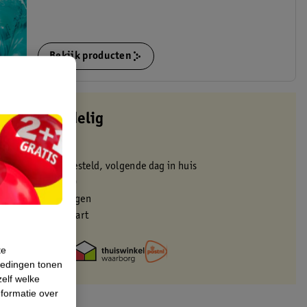
Bekijk producten
altijd voordelig
 in de winkel
oor 22:00 uur besteld, volgende dag in huis
zorgd vanaf 50.00
eren binnen 30 dagen
met je Kruidvat kaart
te
iedingen tonen
zelf welke
formatie over