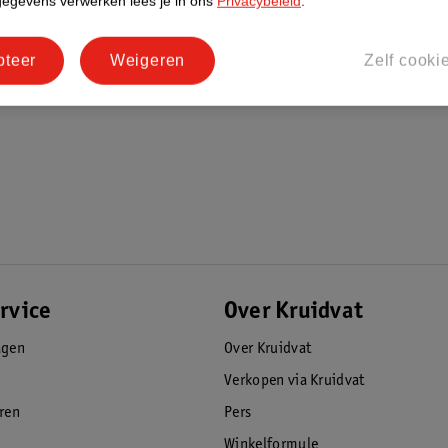
gegevens verwerken lees je in ons
Privacybeleid
.
e energie te geven stemming.
pteer
Weigeren
Zelf cooki
tructuur.
rvice
Over Kruidvat
agen
Over Kruidvat
Verkopen via Kruidvat
eren
Pers
Winkelformule