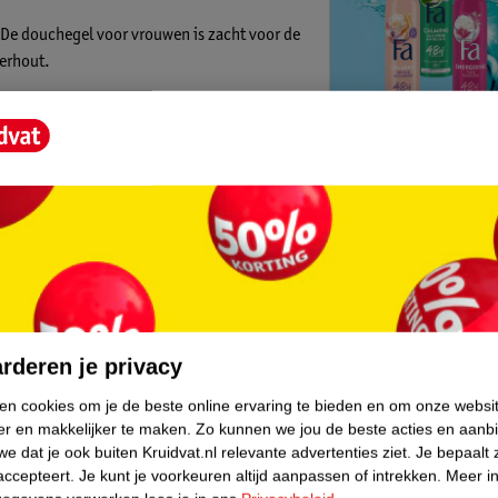
De douchegel voor vrouwen is zacht voor de
derhout.
ng.** De formule is veganistisch.*** Deze
lebare fles en dop.*****
Kruidvat is 
 en spoel af.
Gratis ophalen
Op werkdagen v
Gratis thuisbe
core.
Gratis retourn
Gratis punten 
rderen je privacy
ken cookies om je de beste online ervaring te bieden en om onze websi
er en makkelijker te maken.
Zo kunnen we jou de beste acties en aanb
e dat je ook buiten Kruidvat.nl relevante advertenties ziet.
Je bepaalt 
accepteert.
Je kunt je voorkeuren altijd aanpassen of intrekken.
Meer in