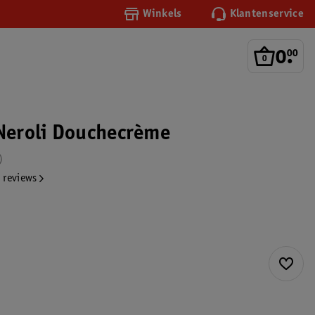
Winkels
Klantenservice
0
.
00
 Neroli Douchecrème
 reviews