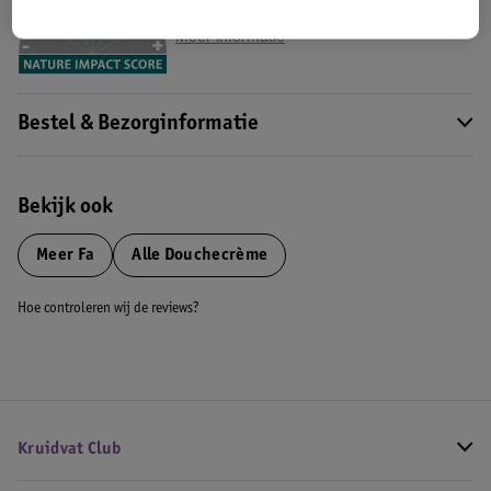
Impact Score.
Meer informatie
Bestel & Bezorginformatie
Bekijk ook
Meer
Fa
Alle Douchecrème
Hoe controleren wij de reviews?
Kruidvat Club