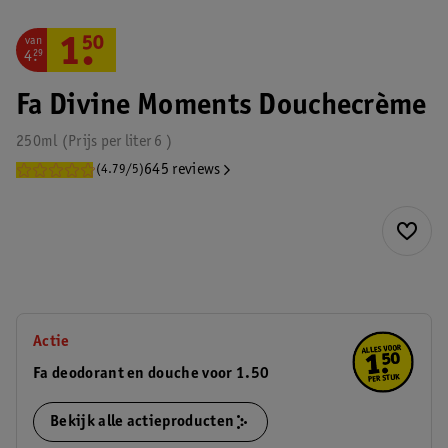
van
1
.
50
4
.
29
Fa Divine Moments Douchecrème
250ml
Prijs per
liter
6
645 reviews
(4.79/5)
Actie
Fa deodorant en douche voor 1.50
Bekijk alle actieproducten