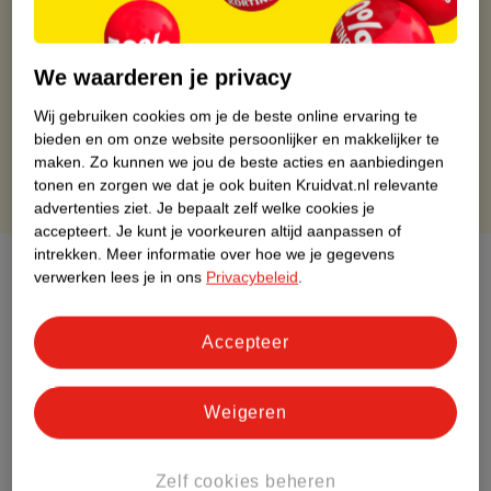
Gratis ophalen in de winkel
Op werkdagen voor 22:00 uur besteld, volgende dag in huis
Gratis thuisbezorgd vanaf 50.00
We waarderen je privacy
Gratis retourneren binnen 30 dagen
Wij gebruiken cookies om je de beste online ervaring te
Gratis punten met je Kruidvat kaart
bieden en om onze website persoonlijker en makkelijker te
maken.
Zo kunnen we jou de beste acties en aanbiedingen
tonen en zorgen we dat je ook buiten Kruidvat.nl relevante
advertenties ziet.
Je bepaalt zelf welke cookies je
accepteert.
Je kunt je voorkeuren altijd aanpassen of
intrekken.
Meer informatie over hoe we je gegevens
Over dit product
verwerken lees je in ons
Privacybeleid
.
Productinformatie
Accepteer
Etiketinformatie
Weigeren
Nature Impact Score
Zelf cookies beheren
Dit product heeft (nog) geen Nature