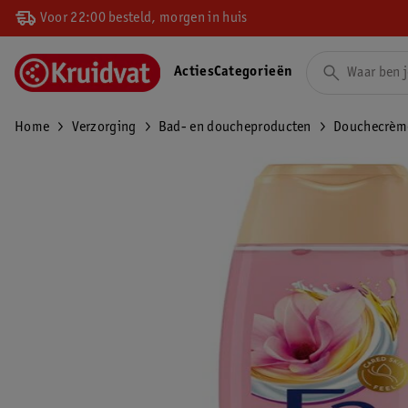
Voor 22:00 besteld, morgen in huis
Acties
Categorieën
Home
Verzorging
Bad- en doucheproducten
Douchecrèm