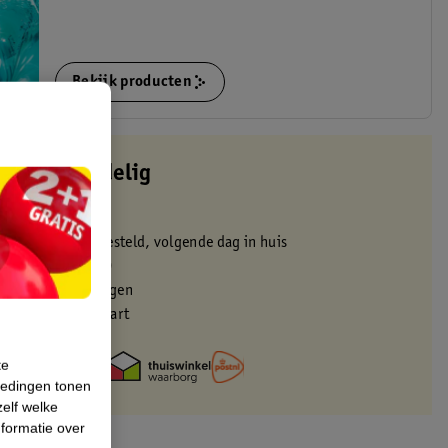
Bekijk producten
altijd voordelig
 in de winkel
oor 22:00 uur besteld, volgende dag in huis
zorgd vanaf 50.00
eren binnen 30 dagen
met je Kruidvat kaart
te
iedingen tonen
zelf welke
formatie over