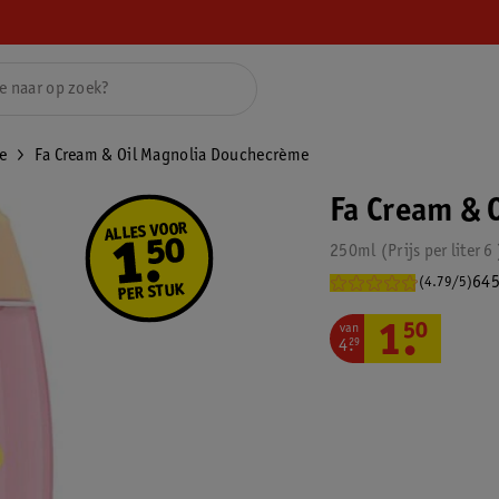
e
Fa Cream & Oil Magnolia Douchecrème
Fa Cream & 
250ml
Prijs per
liter
6
645
(4.79/5)
van
1
.
50
4
.
29