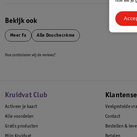
hoe we je 
Acce
Bekijk ook
Meer
Fa
Alle Douchecrème
Hoe controleren wij de reviews?
Kruidvat Club
Klantense
Activeer je kaart
Veelgestelde vr
Alle voordelen
Contact
Gratis producten
Bestellen & lev
Mijn Kruidvat
Betalen