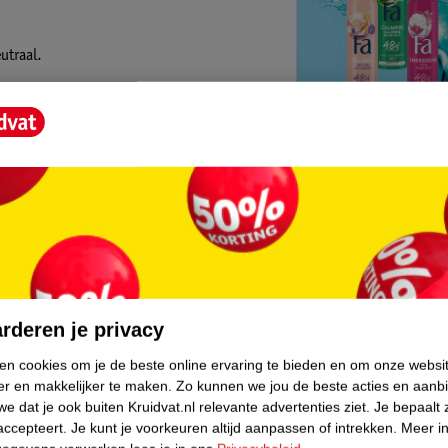
utraal.
ere wereld ontdekken.
Kruidvat is 
Gratis ophalen
Op werkdagen v
Gratis thuisbe
core.
Gratis retourn
Gratis punten 
rderen je privacy
ken cookies om je de beste online ervaring te bieden en om onze websi
er en makkelijker te maken.
Zo kunnen we jou de beste acties en aanb
e dat je ook buiten Kruidvat.nl relevante advertenties ziet.
Je bepaalt 
accepteert.
Je kunt je voorkeuren altijd aanpassen of intrekken.
Meer in