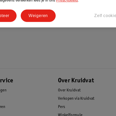
gegevens verwerken lees je in ons
Privacybeleid
.
pteer
Weigeren
Zelf cooki
rvice
Over Kruidvat
agen
Over Kruidvat
Verkopen via Kruidvat
eren
Pers
Winkelformule