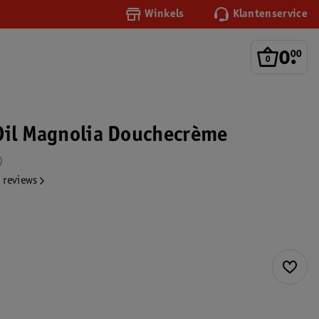
Winkels
Klantenservice
0
.
00
Oil Magnolia Douchecrème
 reviews