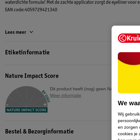
waterdichte formule! Met de zachte applicator zorgt de eyeliner voor 
EAN code:4059729421340
Lees meer
Etiketinformatie
Nature Impact Score
Dit product heeft (nog) geen Nature Impact S
Meer informatie
We waa
Wij gebrui
persoonlijk
en zorgen w
Bestel & Bezorginformatie
cookies je 