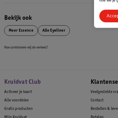
hoe we je 
Acce
Bekijk ook
Meer
Essence
Alle Eyeliner
Hoe controleren wij de reviews?
Kruidvat Club
Klantense
Activeer je kaart
Veelgestelde vr
Alle voordelen
Contact
Gratis producten
Bestellen & lev
Mijn Kruidvat
Betalen