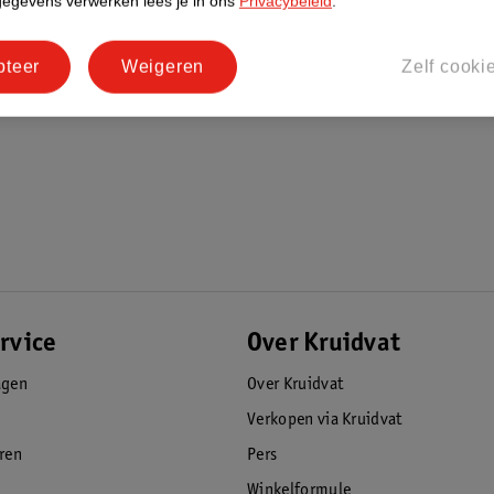
gegevens verwerken lees je in ons
Privacybeleid
.
pteer
Weigeren
Zelf cooki
rvice
Over Kruidvat
agen
Over Kruidvat
Verkopen via Kruidvat
eren
Pers
Winkelformule