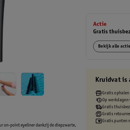
Actie
Gratis thuisbe
Bekijk alle act
Kruidvat is 
Gratis ophalen
Op werkdagen v
Gratis thuisbe
Gratis retourn
Gratis punten 
ur on-point eyeliner dankzij de diepzwarte,