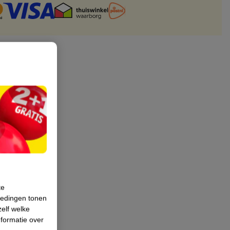
te
iedingen tonen
zelf welke
formatie over