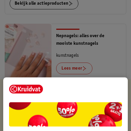
Bekijk alle actieproducten
Nepnagels: alles over de
mooiste kunstnagels
kunstnagels
Lees meer
Kruidvat is altijd voordelig
Gratis ophalen in de winkel
Op werkdagen voor 22:00 uur besteld, volgende dag in huis
Gratis thuisbezorgd vanaf 50.00
Gratis retourneren binnen 30 dagen