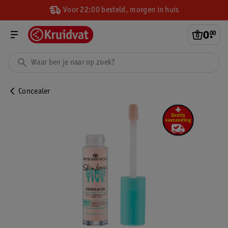
Voor 22:00 besteld, morgen in huis
0
.
00
Concealer