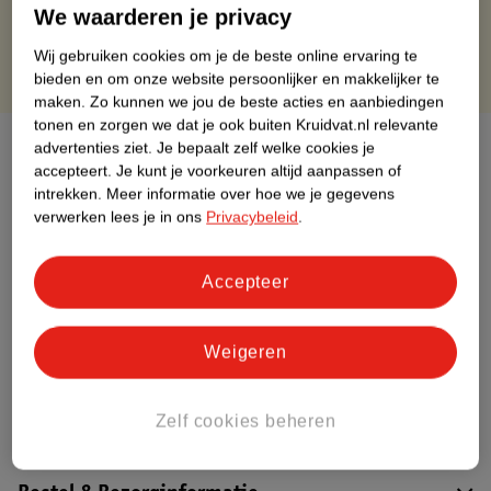
Gratis punten met je Kruidvat kaart
We waarderen je privacy
Wij gebruiken cookies om je de beste online ervaring te
bieden en om onze website persoonlijker en makkelijker te
maken.
Zo kunnen we jou de beste acties en aanbiedingen
tonen en zorgen we dat je ook buiten Kruidvat.nl relevante
Over dit product
advertenties ziet.
Je bepaalt zelf welke cookies je
accepteert.
Je kunt je voorkeuren altijd aanpassen of
intrekken.
Meer informatie over hoe we je gegevens
Productinformatie
verwerken lees je in ons
Privacybeleid
.
Etiketinformatie
Accepteer
Nature Impact Score
Weigeren
Dit product heeft (nog) geen Nature
Impact Score.
Meer informatie
Zelf cookies beheren