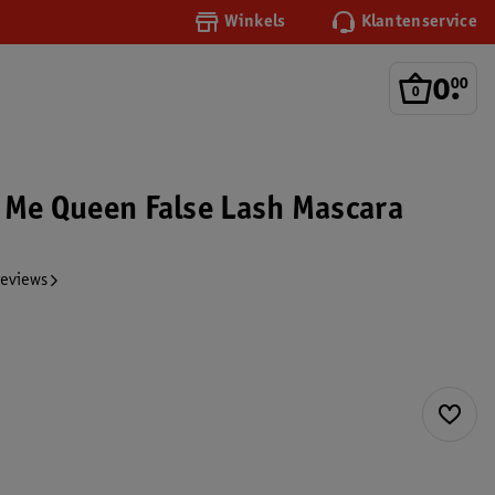
Winkels
Klantenservice
0
.
00
l Me Queen False Lash Mascara
reviews