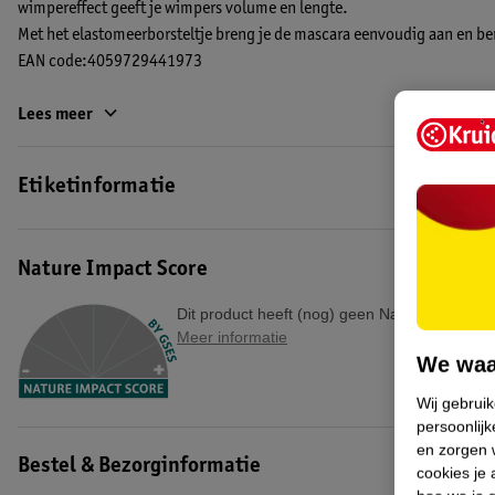
wimpereffect geeft je wimpers volume en lengte.
Met het elastomeerborsteltje breng je de mascara eenvoudig aan en be
EAN code:4059729441973
Lees meer
Etiketinformatie
Nature Impact Score
Dit product heeft (nog) geen Nature Impact S
Meer informatie
We waa
Wij gebrui
persoonlijk
en zorgen w
Bestel & Bezorginformatie
cookies je 