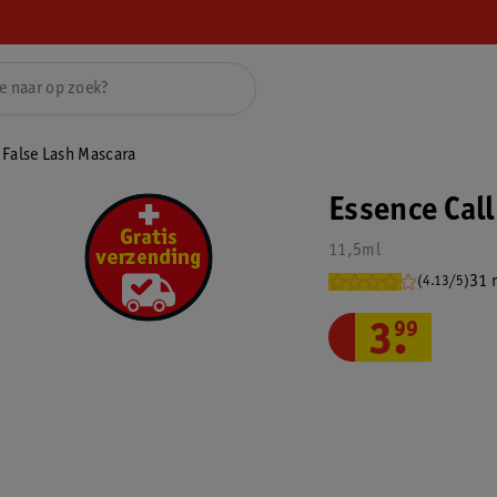
 False Lash Mascara
Essence Cal
11,5ml
31 
(4.13/5)
3
.
99