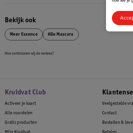
hoe we je 
Acce
Bekijk ook
Meer
Essence
Alle Mascara
Hoe controleren wij de reviews?
Kruidvat Club
Klantense
Activeer je kaart
Veelgestelde vr
Alle voordelen
Contact
Gratis producten
Bestellen & lev
Mijn Kruidvat
Betalen