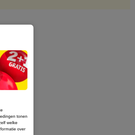
te
iedingen tonen
zelf welke
formatie over