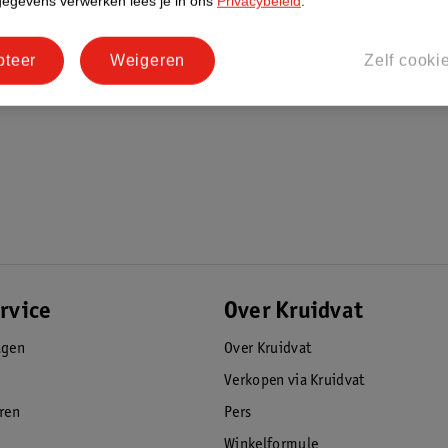
gegevens verwerken lees je in ons
Privacybeleid
.
pteer
Weigeren
Zelf cooki
rvice
Over Kruidvat
agen
Over Kruidvat
Verkopen via Kruidvat
eren
Pers
Winkelformule