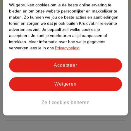
Wij gebruiken cookies om je de beste online ervaring te
bieden en om onze website persoonlijker en makkelijker te
maken.
Zo kunnen we jou de beste acties en aanbiedingen
Over dit product
tonen en zorgen we dat je ook buiten Kruidvat.nl relevante
advertenties ziet.
Je bepaalt zelf welke cookies je
Productinformatie
accepteert.
Je kunt je voorkeuren altijd aanpassen of
intrekken.
Meer informatie over hoe we je gegevens
verwerken lees je in ons
Privacybeleid
.
Etiketinformatie
Accepteer
Nature Impact Score
Dit product heeft (nog) geen Nature
Impact Score.
Weigeren
Meer informatie
Zelf cookies beheren
Bestel & Bezorginformatie